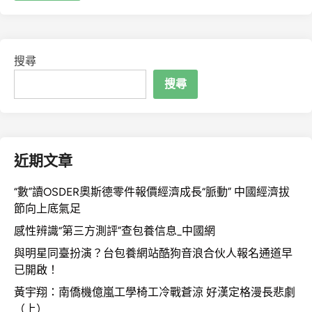
搜尋
搜尋
近期文章
“數”讀OSDER奧斯德零件報價經濟成長“脈動” 中國經濟拔
節向上底氣足
感性辨識“第三方測評”查包養信息_中國網
與明星同臺扮演？台包養網站酷狗音浪合伙人報名通道早
已開啟！
黃宇翔：南僑機億嵐工學椅工冷戰蒼涼 好漢定格漫長悲劇
（上）