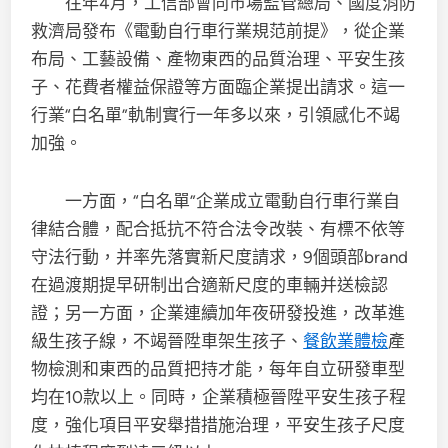
往年4月，工信部會同市場監管總局、國度消防
救濟局發布《電動自行車行業規范前提》，從企業
布局、工藝設備、產物東西的品質治理、平安生孩
子、花費者權益保證等方面臨企業提出請求。這一
行業“白名單”軌制實行一年多以來，引領感化不竭
加強。
一方面，“白名單”企業成立電動自行車行業自
律結合體，配合抵抗不符合法令改裝、有標不依等
守法行動，并率先落實新尺度請求，9個頭部brand
在過渡期提早研制出合適新尺度的車輛并送檢認
證；另一方面，企業連續加年夜研發投進，改革進
級生孩子線，不竭晉陞車架生孩子、
餐飲業體檢
產
物檢測和東西的品質把持才能，每年自立研發車型
均在10款以上。同時，企業積極晉陞平安生孩子程
度，強化項目平安舉措措施治理，平安生孩子尺度