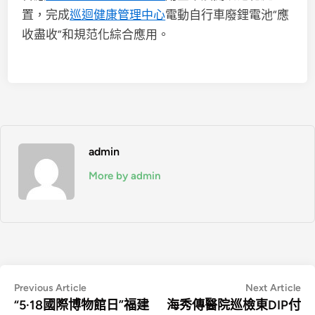
置，完成
巡迴健康管理中心
電動自行車廢鋰電池“應
收盡收”和規范化綜合應用。
admin
More by admin
文
Previous
Ne
Previous Article
Next Article
article:
art
“5·18國際博物館日”福建
海秀傳醫院巡檢東DIP付
章