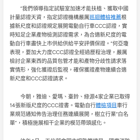
“我們領導指定試驗室加速才能扶植、獲取中國
計量認證天資，指定認證機構嚴厲
巡迴體檢推薦
根
據新尺度和認證規定展開電動自行車CCC認證，實
時知足企業產物檢測認證需求，為合適新尺度的電
動自行車盡快上市供給供給平安評價保證。”何亞瓊
表現，要加大力度CCC認證全經過歷程治理，嚴厲
檢討企業東西的品質包管才能和產物分歧性請求落
實情形，強化獲證后監視，確保獲證產物連續合適
新尺度和CCC認證請求。
今朝，雅迪、愛瑪、臺鈴、綠源4家企業已取得
14張新版尺度的CCC證書。電動自行
體檢項目
車行
業規范通知佈告治理任務連續展開，樹立行業“白名
單”，積極施展相干企業的模范帶頭感化。