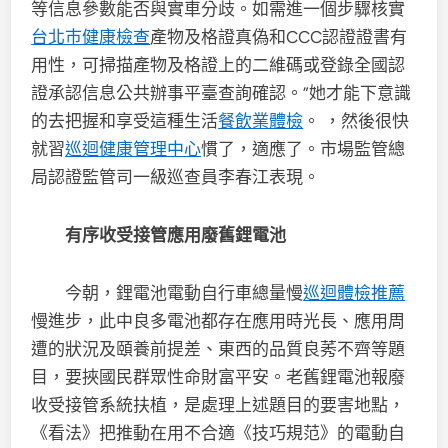
等信息參數能否與實車分歧。如需進一個步驟核實
台北巿健康檢查
產物及格證真偽和CCC認證證書有
用性，可掃描產物及格證上的二維碼或登錄全國認
證承認信息公共辦事平臺查詢確認。”她才能下意識
的去把握和享受這種生活
餐飲業體檢
。 ，然後很快
就習
巡迴健康管理中心
慣了，適應了。市場監管總
局認證監管司一級巡查員李春江表現。
有序收受接管應用廢舊鋰電池
今朝，鋰電池電動自行車總量慢
巡迴體檢推薦
慢進步，此中良多電池都存在應用時光長、應用周
遭的狀況及頤養前提差、東西的品質良莠不齊等題
目，要挾國民群眾性命財富平安。老舊鋰電池報廢
收受接管系統扶植，是處理上述題目的要害地點，
《看法》把推動在用不合適《技巧規范》的電動自