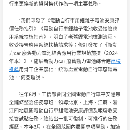
行車更換新的資料換代作為一項主要義務。
“我們印發了《電動自行車用鋰離子電池安康評
價任務指引》《電動自行車鋰離子電池收受接管應
用系統扶植指南》，明白了老舊鋰電池檢測流程、
收受接管應用系統扶植請求等；修訂發布了《新動
力car 廢舊動力電池綜合應用行業規范前提（2024
年本）》，施展新動力car 廢舊動力電池綜合應
巡檢
推薦
用骨干企業感化，統籌處置電動自行車廢鋰電
池。”何亞瓊說。
往年8月，工信部會同全國電動自行車平安隱患
全鏈條整治任務專班，領導北京、上海、江蘇、浙
江四地展開電動自行車鋰電池安康評價及報廢收受
接管試點任務，總結出一批可復制、可推行的任務
經歷。本年3月，在全國范圍內展開專項舉動，加速