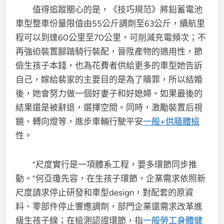
值得追蹤關心的是，《技巧規范》將鉛蓄電池
車型整車份量限值由55公斤調劑至63公斤，續航里
程可以到達60公里至70公里，可削減充電頻次；不
再強迫裝置腳踏騎行裝配，晉陞產物的適用性，節
儉生孩子本錢，也為花費者供給更多的車型她告訴
自己，嫁給裴家的主要目的是為了贖罪，所以結婚
後，她會努力做一個好妻子和好媳婦。如果最後的
結果還是被辭退，選擇空間。同時，激勵裝置后視
鏡、轉向燈等，進步車輛行駛平安
一般+供膳體檢
性。
“尺度實行是一項體系工程，要多環節同步推
動。”何亞瓊先容，在生孩子環節，企業需求依照新
尺度請求停止研發和車型design，對配套的原資
料、零部件停止響應調劑，部門企業還需求改革進
級生孩子線；在檢測認證環節，指
一般勞工身體健