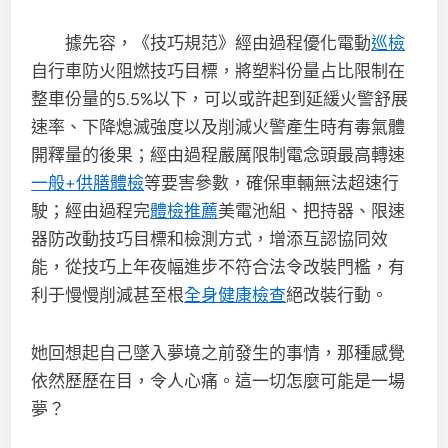
據先容，《技巧規范》經由過程優化電動
巡檢
自行車防火阻燃技巧目標，將塑料份量占比限制在
整車份量的5.5%以下，可以或許起到延緩火警舒展
速率、下降熄滅強度以及削減火警產生時有毒氣體
開釋量的後果；經由過程嚴厲限制電念頭最高轉速
一般+供膳體檢
等要害參數，確保車輛無法超速行
駛；經由過程完
體檢推薦
美電池組、把持器、限速
器防改動技巧目標和檢測方式，增添互認協同效
能，從技巧上年夜幅進步不符合法令改裝門檻，有
利于慢慢削減甚至根
全身健康檢查
絕改裝行動。
她回想起自己墜入夢境之前發生的事情，那種感覺
依然歷歷在目，令人心痛。這一切怎麼可能是一場
夢？