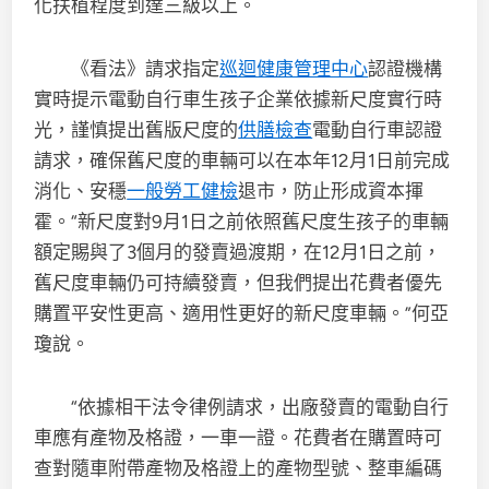
化扶植程度到達三級以上。
《看法》請求指定
巡迴健康管理中心
認證機構
實時提示電動自行車生孩子企業依據新尺度實行時
光，謹慎提出舊版尺度的
供膳檢查
電動自行車認證
請求，確保舊尺度的車輛可以在本年12月1日前完成
消化、安穩
一般勞工健檢
退市，防止形成資本揮
霍。“新尺度對9月1日之前依照舊尺度生孩子的車輛
額定賜與了3個月的發賣過渡期，在12月1日之前，
舊尺度車輛仍可持續發賣，但我們提出花費者優先
購置平安性更高、適用性更好的新尺度車輛。”何亞
瓊說。
“依據相干法令律例請求，出廠發賣的電動自行
車應有產物及格證，一車一證。花費者在購置時可
查對隨車附帶產物及格證上的產物型號、整車編碼