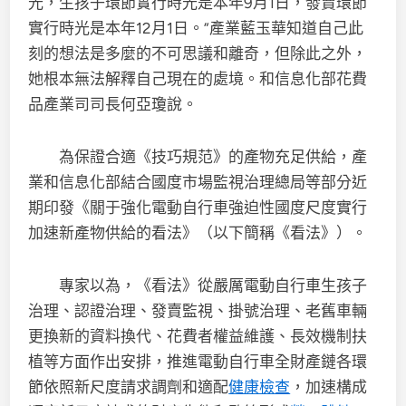
光，生孩子環節實行時光是本年9月1日，發賣環節
實行時光是本年12月1日。”產業藍玉華知道自己此
刻的想法是多麼的不可思議和離奇，但除此之外，
她根本無法解釋自己現在的處境。和信息化部花費
品產業司司長何亞瓊說。
為保證合適《技巧規范》的產物充足供給，產
業和信息化部結合國度市場監視治理總局等部分近
期印發《關于強化電動自行車強迫性國度尺度實行
加速新產物供給的看法》（以下簡稱《看法》）。
專家以為，《看法》從嚴厲電動自行車生孩子
治理、認證治理、發賣監視、掛號治理、老舊車輛
更換新的資料換代、花費者權益維護、長效機制扶
植等方面作出安排，推進電動自行車全財產鏈各環
節依照新尺度請求調劑和適配
健康檢查
，加速構成