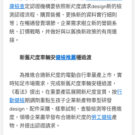
康檢查
定認證機構要依照新尺度請求design新的檢
測認證流程、購買裝備、更換新的資料實行細則
等；在暢通發賣環節，企業需求樹立新的營銷系
統、訂價戰略，并做好與以舊換新政策的有用連
接。
新舊尺度車輛安
健檢推薦
穩過渡
為推進合適新尺度的電動自行車量產上市，實
時知足市場需求，完成新舊尺度車輛安穩過渡，
《看法》提出，在重要產區展開新尺度宣貫，按
行
動健檢
期調劑重點生孩子企業新產物車型研發
design、配件采購、樣車試制、查驗檢測等任務進
度，領導企業盡早發布合適新尺度的
勞工健檢
產
物，并提出認證請求。