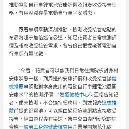
推動電動自行車鋰電池安康評價及報廢收受接管任
務，有用壓減存量電動自行車平安隱患。
跟著專項舉動深刻推動，檢測收受接管站點的
布局將趨于加倍迷信公道，知足花費者日常檢測評
價及報廢收受接管需求，各省份已把握老舊電動自
行車保有量底數。
“今后，花費者可以像我們日常往病院檢討身材
安康狀態一樣，到周邊的安康評價和收受接管辦
健
檢推薦
事網點對本身應用的電動自行車鋰電池展開
安康水平的檢測評價。”
巡迴健檢中心
何亞瓊告知記
者，顛末檢測，不合適持續應用、到達報廢
巡檢推
薦
前提的鋰電池，可以經由過程這些網點直接收受
接管，經由過程專有渠道，集中交由專門研究的綜
合應
一般勞工身體健康檢查
用企業展開規范化處