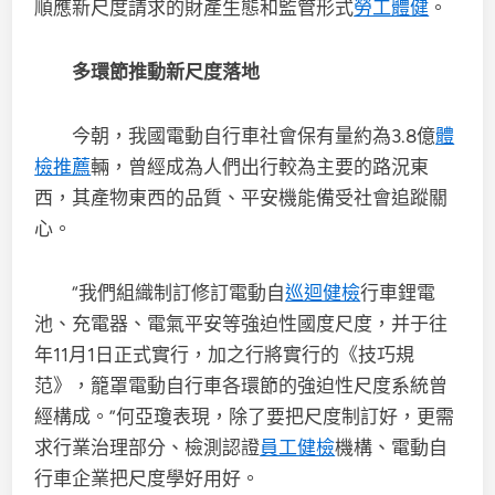
順應新尺度請求的財產生態和監管形式
勞工體健
。
多環節推動新尺度落地
今朝，我國電動自行車社會保有量約為3.8億
體
檢推薦
輛，曾經成為人們出行較為主要的路況東
西，其產物東西的品質、平安機能備受社會追蹤關
心。
“我們組織制訂修訂電動自
巡迴健檢
行車鋰電
池、充電器、電氣平安等強迫性國度尺度，并于往
年11月1日正式實行，加之行將實行的《技巧規
范》，籠罩電動自行車各環節的強迫性尺度系統曾
經構成。”何亞瓊表現，除了要把尺度制訂好，更需
求行業治理部分、檢測認證
員工健檢
機構、電動自
行車企業把尺度學好用好。