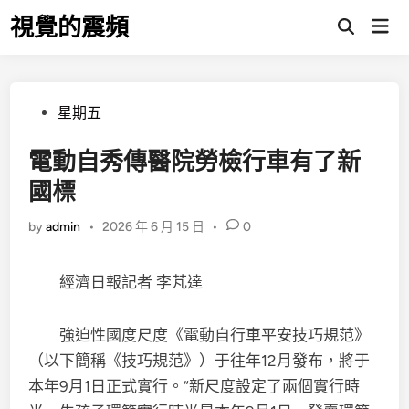
Skip
視覺的震頻
Mai
to
Open
Men
Search
content
Posted
星期五
in
電動自秀傳醫院勞檢行車有了新
國標
by
admin
•
2026 年 6 月 15 日
•
0
經濟日報記者 李芃達
強迫性國度尺度《電動自行車平安技巧規范》
（以下簡稱《技巧規范》）于往年12月發布，將于
本年9月1日正式實行。“新尺度設定了兩個實行時