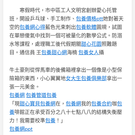
寒假時代，市中區工人文明宮創辦愛心托管
班，開設乒乓球、手工制作、
包養價格ptt
她對著天
空的
包養網心得
藍色光束刺出
包養軟體
圓規，試圖
在單戀傻氣中找到一個可被量化的數學公式。防溺
水等課程，處理職工後代假期關
甜心花園
照難題
目。通信員 王
包養甜心網
海楠
包養女人
攝
牛土豪則從悍馬車的後備箱裡拿出一個像是小型保
險箱的東西，小心翼翼地
女大生包養俱樂部
拿出一
張一元美金。
包養網
包養管道
包養
「現
甜心寶貝包養網
在，
包養網
我的
包養合約
咖
包
養
啡館正在承受百分之八十七點八八的結構失衡壓
力！我需要校準
包養
！」
包養網ppt