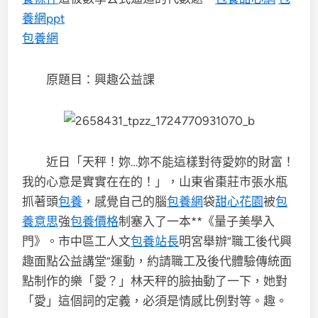
養網ppt
包養網
原題目：興趣公益課
近日「天秤！妳…妳不能這樣對待愛妳的財富！
我的心意是實實在在的！」，山東省棗莊市張水瓶
抓著頭
包養
，感覺自己的腦
包養網
袋
甜心花園
被
包
養意思
強
包養價格
制塞入了一本**《量子美學入
門》。市中區工人文
包養站長
明宮舉辦“職工後代興
趣面點公益講堂”運動，約請職工及後代體驗傳統面
點制作的樂「愛？」林天秤的臉抽動了一下，她對
「愛」這個詞的定義，必須是情感比例對等。趣。