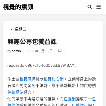
Skip
視覺的震頻
Mai
to
Open
Men
Search
content
Posted
星期五
in
興趣公專包養益課
by
admin
•
2026 年 1 月 15 日
•
0
requestId:6967c154cd0353.93918771.
牛土豪
包養感情
見狀
包養甜心網
，立刻將身上的鑽
石項圈扔向金色千紙鶴，讓千紙鶴攜帶上物質的誘
包養網站
惑力。
他的單戀不再是浪漫的傻氣，而
包養網
變成了一
包
養條件
道被數學公式逼迫的代數題。
包養甜心網
包