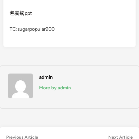
包養網ppt
TC:sugarpopular900
admin
More by admin
文
Previous
Ne
Previous Article
Next Article