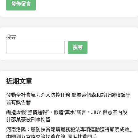
搜尋
搜尋
近期文章
發動全社會氣力介入防控任務 鄄城這個森和診所體檢鎮守
舊有獎告發
編造虛假“警情通報”，假造“糞水”謠言，JIUYI俱意室內設
計邵某豪被刑事拘留
河南洛陽：懲防扶貧範疇職務犯法專項運動獲得顯明成效_
中國到九宮格交流扶貧在線_國度扶貧門戶