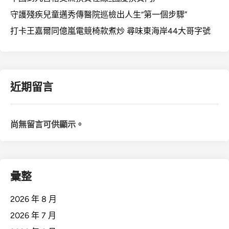
守護殘疾兒童邁秀傳醫院巡檢出人生“第一個步驟”
打卡王嘉爾同億嵐電競椅款煮炒 尋味東海岸44大哥字號
近期留言
尚無留言可供顯示。
彙整
2026 年 8 月
2026 年 7 月