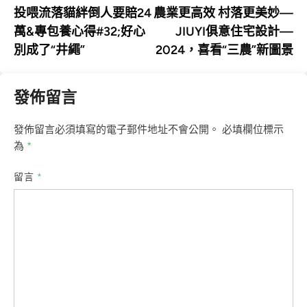
article:
art
投喂流落貓絆倒人要賠24
農業更高效 村落更美妙—
章
萬&專包養心得#32;好心
JIUYI俱意住宅設計—
導
別成了“井繩”
2024，喜看“三農”新圖景
覽
發佈留言
發佈留言必須填寫的電子郵件地址不會公開。
必填欄位標示
為
*
留言
*