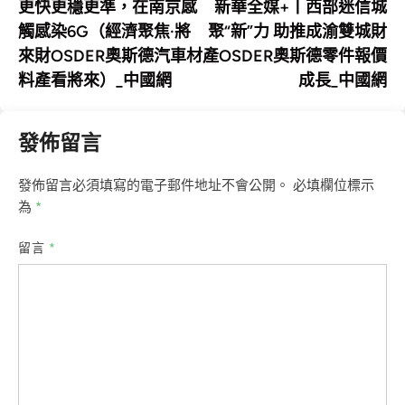
article:
art
更快更穩更準，在南京感
新華全媒+丨西部迷信城
章
觸感染6G（經濟聚焦·將
聚“新”力 助推成渝雙城財
導
來財OSDER奧斯德汽車材
產OSDER奧斯德零件報價
覽
料產看將來）_中國網
成長_中國網
發佈留言
發佈留言必須填寫的電子郵件地址不會公開。
必填欄位標示
為
*
留言
*