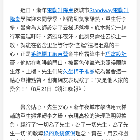
近日，浙年
電動升降桌
夜城市
Standway電動升
降桌
學院迎來開學季，斟酌到氣象酷熱，重生行李
多，黌舍為大師設定了云梯起落機。底本搬完一趟
行李氣喘吁吁，滿頭年夜汗，此刻只需往云梯上一
放，就能在宿舍里坐等行李“空運”這場混亂的中
心，正是
系統櫃工廠直營
金牛座霸總牛土
巧寓設計
豪。他站在咖啡館門口，被藍色傻氣光束照得眼睛
生疼。上樓。先生們紛
久坐椅子推薦
紜為黌舍這一
貼心舉措點贊。也有網友表現酸了：“又是他人家的
黌舍！”（8月21日《錢江晚報》）
黌舍貼心，先生安心。浙年夜城市學院用云梯
輔助重生搬運轉李之舉，表現高校的治理聰明與擔
負，踐行了“一切為了先生，為了一切先生，為了先
生一切”的教導
綠的系統傢俱
理念。實在，用云梯搬