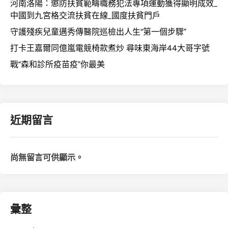
河南洛陽：懲防扶貧範疇職務犯法專項運動獲得顯明成效_
中國到九宮格交流扶貧在線_國度扶貧門戶
守護殘疾兒童邁秀傳醫院巡檢出人生“第一個步驟”
打卡王嘉爾同億嵐電競椅款煮炒 尋味東海岸44大哥字號
戰“森和診所疫苗疫”你最美
近期留言
尚無留言可供顯示。
彙整