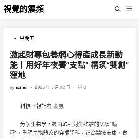
Skip
視覺的震頻
Mai
to
Open
Men
Search
content
Posted
星期五
in
激起財專包養網心得產成長新動
能丨用好年夜賽“支點” 構筑“雙創”
窪地
by
admin
•
2026 年 5 月 30 日
•
0
科技日報記者 金鳳
分解生物學，經由過程對生物體的底層“編
程”，重塑生物體系的穿插學科，正為醫療安康、食