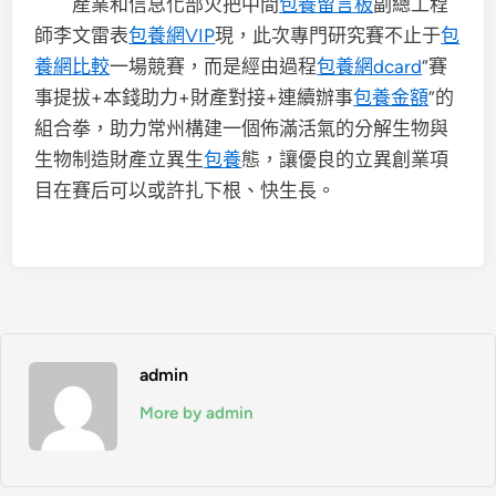
產業和信息化部火把中間
包養留言板
副總工程
師李文雷表
包養網VIP
現，此次專門研究賽不止于
包
養網比較
一場競賽，而是經由過程
包養網dcard
“賽
事提拔+本錢助力+財產對接+連續辦事
包養金額
”的
組合拳，助力常州構建一個佈滿活氣的分解生物與
生物制造財產立異生
包養
態，讓優良的立異創業項
目在賽后可以或許扎下根、快生長。
admin
More by admin