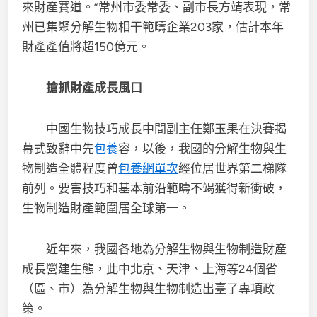
來財產賽道。”常州市委常委、副市長方靖表現，常
州已集聚分解生物相干範疇企業203家，估計本年
財產產值將超150億元。
搶抓財產成長風口
中國生物技巧成長中間副主任鄭玉果在決賽揭
幕式致辭中先
包養
容，以後，我國的分解生物與生
物制造全體程度曾
包養網單次
經位居世界第二梯隊
前列。要害技巧和基本前沿範疇不竭獲得新衝破，
生物制造財產範圍居全球第一。
近年來，我國各地為分解生物與生物制造財產
成長營建生態，此中北京、天津、上海等24個省
（區、市）為分解生物與生物制造出臺了專項政
策。