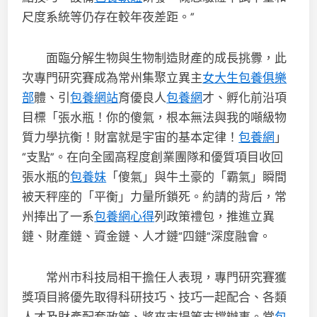
尺度系統等仍存在較年夜差距。”
面臨分解生物與生物制造財產的成長挑釁，此
次專門研究賽成為常州集聚立異主
女大生包養俱樂
部
體、引
包養網站
育優良人
包養網
才、孵化前沿項
目標「張水瓶！你的傻氣，根本無法與我的噸級物
質力學抗衡！財富就是宇宙的基本定律！
包養網
」
“支點”。在向全國高程度創業團隊和優質項目收回
張水瓶的
包養妹
「傻氣」與牛土豪的「霸氣」瞬間
被天秤座的「平衡」力量所鎖死。約請的背后，常
州捧出了一系
包養網心得
列政策禮包，推進立異
鏈、財產鏈、資金鏈、人才鏈“四鏈”深度融會。
常州市科技局相干擔任人表現，專門研究賽獲
獎項目將優先取得科研技巧、技巧一起配合、各類