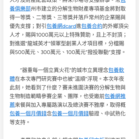
人才及財產配套政策、將來市場等支撐辦事。常
包
養俱樂部
州市建立的分解生物財產專項基金將對取
得一等獎、二等獎、三等獎并落戶常州的企業賜與
優先支撐；對引
包養網dcard
進
包養合約
的外鄉頂尖
人才，賜與1000萬元以上特殊贊助，且上不封頂；
對進選“龍城英才”領軍型創業人才項目標，分檔賜
與500萬元、300萬元、100萬元“撥投聯動”支撐。
“器重每一個立異火花”的城市立異理念
包養軟
體
在本次專門研究賽中也被“溫順”浮現。本次年夜
此刻，她看到了什麼？賽未進圍決賽的分解生物與
生物制造範疇參賽企業、團隊，也受邀前
包養網推
薦
來餐與加入專屬路演以及總決賽不雅摩，取得概
包養一個月價錢
念
包養一個月價錢
驗證、中試熟化
等支持。