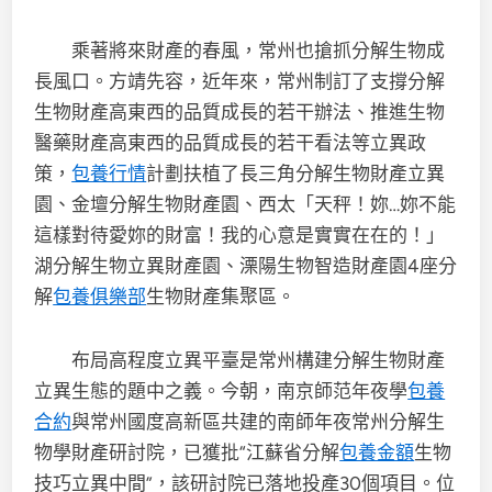
乘著將來財產的春風，常州也搶抓分解生物成
長風口。方靖先容，近年來，常州制訂了支撐分解
生物財產高東西的品質成長的若干辦法、推進生物
醫藥財產高東西的品質成長的若干看法等立異政
策，
包養行情
計劃扶植了長三角分解生物財產立異
園、金壇分解生物財產園、西太「天秤！妳…妳不能
這樣對待愛妳的財富！我的心意是實實在在的！」
湖分解生物立異財產園、溧陽生物智造財產園4座分
解
包養俱樂部
生物財產集聚區。
布局高程度立異平臺是常州構建分解生物財產
立異生態的題中之義。今朝，南京師范年夜學
包養
合約
與常州國度高新區共建的南師年夜常州分解生
物學財產研討院，已獲批“江蘇省分解
包養金額
生物
技巧立異中間”，該研討院已落地投產30個項目。位