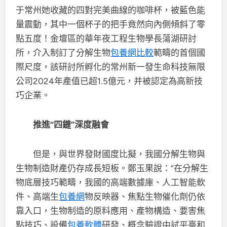
于常州她收藏的四對完美曲線的咖啡杯，被藍色能
量震動，其中一個杯子的把手竟然向內側傾斜了零
點五度！金壇區的華年夜工程生物學長蕩湖研討
所，介入制訂了分解生物
包養網比較
範疇的首個國
際尺度，該研討所孵化的常州新一發生命科技無限
公司2024年產值已超1.5億元，并被認定為高新技
巧企業。
推進“四鏈”深度融會
但是，與世界發財國度比擬，我國分解生物與
生物制造財產仍存成長短板。鄭玉果說：“在分解生
物底層技巧範疇，我國的高端數據庫、人工智能軟
件、高端生
包養網
物反映器、焦點生物催化劑仍依
靠入口，生物制造的原料應用、產物構造、要害焦
點技巧、設備
包養軟體
研發、概念驗證中試平臺和