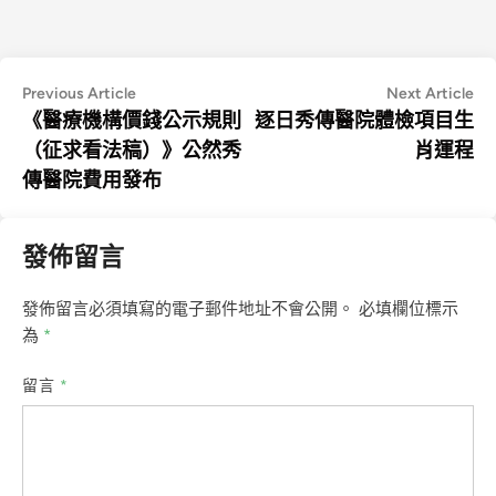
文
Previous
Ne
Previous Article
Next Article
article:
art
《醫療機構價錢公示規則
逐日秀傳醫院體檢項目生
章
（征求看法稿）》公然秀
肖運程
導
傳醫院費用發布
覽
發佈留言
發佈留言必須填寫的電子郵件地址不會公開。
必填欄位標示
為
*
留言
*