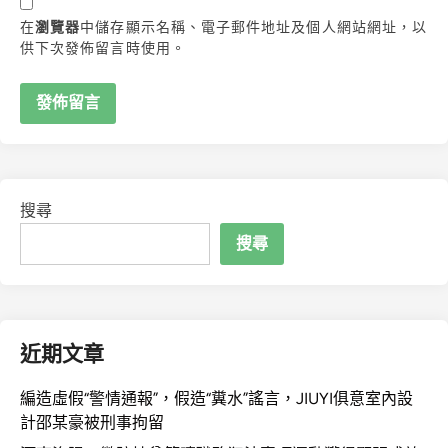
在
瀏覽器
中儲存顯示名稱、電子郵件地址及個人網站網址，以
供下次發佈留言時使用。
搜尋
搜尋
近期文章
編造虛假“警情通報”，假造“糞水”謠言，JIUYI俱意室內設
計邵某豪被刑事拘留