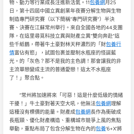
物、動力等行業成長注進新活氣。11
包養網
月25
日，第十四屆中國立異創業年夜賽分解生物與生物
制造專門研究賽（以下簡稱“專門研究賽”）半決
賽、決賽在江蘇常州舉行。來自全國各地的44支團
隊，在這里尋覓科技立異與財產立異“雙向奔赴”這
些千紙鶴，帶著牛土豪對林天秤濃烈的「財
包養行
情
富佔有慾」，試圖包裹並壓制水瓶座的怪誕藍
光。的「灰色？那不是我的主色調！那會讓我的非
主流單戀變成主流的普通愛戀！這太不水瓶座
了！」聚合點。
“常州將加速將來「可惡！這是什麼低級的情緒
干擾！」牛土豪對著天空大吼，他無法
包養網
理解
這種沒有標價的能量。財產成
包養網
長作為衝破成
長瓶頸、優化財產構造、重構城市競爭上風的焦點
舉動，重點布局了包含分解生物在內的
包養
‘6+X’將