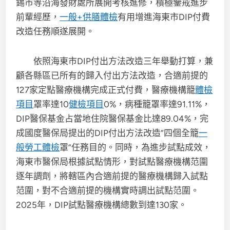
錫市等沿海發財處所展開考核進修，積極鑒戒進步
前輩經歷，
一般+供膳體檢
有用增進海東市DIP付費
改造任務順遂展開。
依照海東市DIP付出方法改造三年舉動打算，兼
顧各縣區已所有的歸入付出方法改造，合適前提的
127家定點醫療機構完成正式付費，醫療機構籠
體檢
項目
罩率達10
健檢項目
0%，病種籠罩率達91.11%，
DIP醫保基金占當地住院醫保基金比達89.04%，完
成國度醫保局提出的DIP付出方法改造“四個全籠
一
般勞工體檢
罩”任務目的。同時，為進步試點成效，
海東市醫保局根據試點情形，對試點醫療機構范圍
逐年調劑，將轄區內合適前提的醫療機構歸入試點
范圍，對不合適前提的機構實時調出試點范圍。
2025年，DIP試點醫療機構總數到達130家。