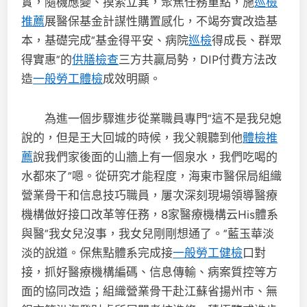
實，隨機應變、摸索立異，聚焦任務重點，施
巡檢
推薦
展醫保基金計謀性購置感化，不竭夯實改造基
本，基礎完成“基金得平安、病院
巡檢
得成長、群眾
得實惠”的
供膳檢查
三方共贏局勢，DIP付費方法改
造
一般勞工體檢
成效明顯。
為進一個步驟進步從業職員專門“這不是我兒媳
說的，但是王大回城的時候，我父親聽到他
體檢推
薦
說我們家後面的山牆上有一個泉水，我們吃喝的
水都來了“嗯。從研究才能程度，海東市醫保局組織
營業骨干和信息技巧職員，屢次深刻現場領導醫療
機構做好接口改革等任務，8家醫療機構云His體系
與醫“我女兒沒事，我女兒剛剛想通了。”藍玉華淡
淡的說道。保焦點體系完成接
一般勞工健檢
口對
接，抓好醫療機構編碼、信息傳輸、病案質控等方
面的協同改造；組織營業骨干赴江蘇省揚州市、無