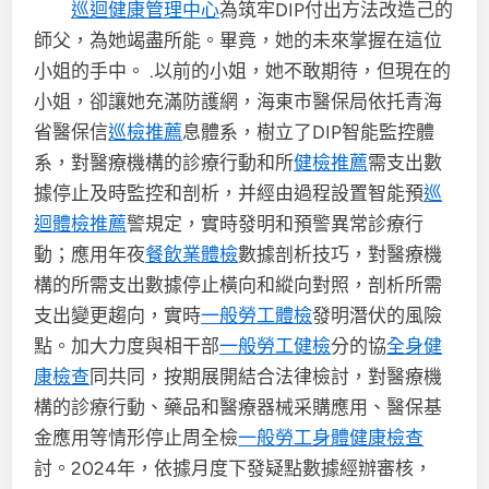
巡迴健康管理中心
為筑牢DIP付出方法改造己的
師父，為她竭盡所能。畢竟，她的未來掌握在這位
小姐的手中。 .以前的小姐，她不敢期待，但現在的
小姐，卻讓她充滿防護網，海東市醫保局依托青海
省醫保信
巡檢推薦
息體系，樹立了DIP智能監控體
系，對醫療機構的診療行動和所
健檢推薦
需支出數
據停止及時監控和剖析，并經由過程設置智能預
巡
迴體檢推薦
警規定，實時發明和預警異常診療行
動；應用年夜
餐飲業體檢
數據剖析技巧，對醫療機
構的所需支出數據停止橫向和縱向對照，剖析所需
支出變更趨向，實時
一般勞工體檢
發明潛伏的風險
點。加大力度與相干部
一般勞工健檢
分的協
全身健
康檢查
同共同，按期展開結合法律檢討，對醫療機
構的診療行動、藥品和醫療器械采購應用、醫保基
金應用等情形停止周全檢
一般勞工身體健康檢查
討。2024年，依據月度下發疑點數據經辦審核，