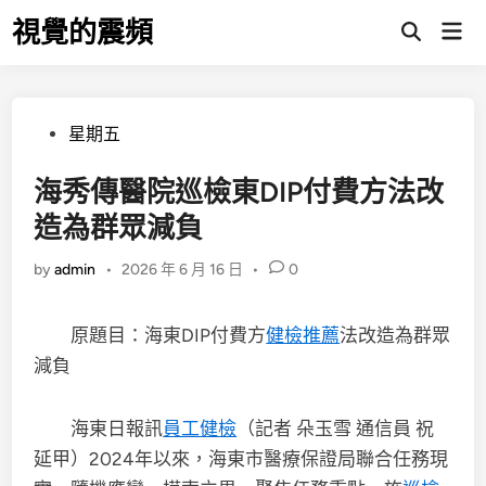
Skip
視覺的震頻
Mai
to
Open
Men
Search
content
Posted
星期五
in
海秀傳醫院巡檢東DIP付費方法改
造為群眾減負
by
admin
•
2026 年 6 月 16 日
•
0
原題目：海東DIP付費方
健檢推薦
法改造為群眾
減負
海東日報訊
員工健檢
（記者 朵玉雪 通信員 祝
延甲）2024年以來，海東市醫療保證局聯合任務現