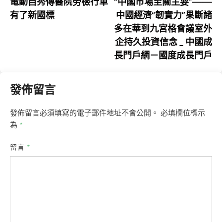
article:
art
電動自秀傳醫院勞檢行車
“中國市場至關主要”——
章
有了新國標
中國經濟“韌實力”果斷諸
導
多在華到九宮格會議室外
覽
企持久投資信念 _ 中國成
長門戶網－國度成長門戶
發佈留言
發佈留言必須填寫的電子郵件地址不會公開。
必填欄位標示
為
*
留言
*