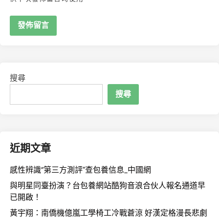
搜尋
搜尋
近期文章
感性辨識“第三方測評”查包養信息_中國網
與明星同臺扮演？台包養網站酷狗音浪合伙人報名通道早
已開啟！
黃宇翔：南僑機億嵐工學椅工冷戰蒼涼 好漢定格漫長悲劇