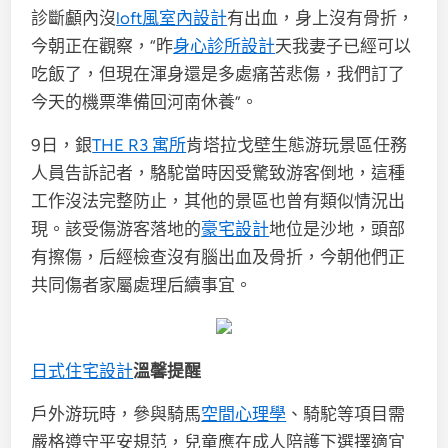
診斷顱內沒
loft風室內設計
有出血，身上沒有骨折，
今朝正在觀察，“昨
身心診所設計
天我妻子已經可以
吃飯了，但現在渾身還是多處痛苦悲傷，我們訂了
今天的機票準備回河南休養”。
9日，銀
THE R3 寓所
肯塔拉戈壁生態游玩景區任務
人員告訴記者，駱駝當時因受驚致游客倒地，這種
工作沒法完整防止，其他的景區也曾有類似情況出
現。該受傷游客落地的
豪宅設計
地位是沙地，頭部
有擦傷，后經檢查沒有腦出血及骨折，今朝他們正
共同傷者家屬處理后續事宜。
日式住宅設計
溫馨提醒
戶外游玩時，參與騎馬
空間心理學
、騎駝等項目需
嚴格遵守平安規范，兒童應在成人陪護下選擇適宜