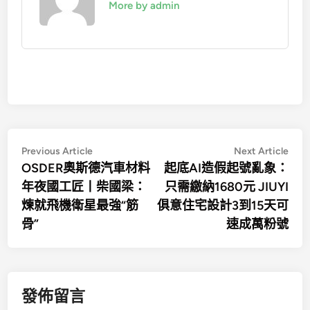
More by admin
文
Previous
Nex
Previous Article
Next Article
article:
artic
OSDER奧斯德汽車材料
起底AI造假起號亂象：
章
年夜國工匠丨柴國梁：
只需繳納1680元 JIUYI
導
煉就飛機衛星最強“筋
俱意住宅設計3到15天可
覽
骨”
速成萬粉號
發佈留言