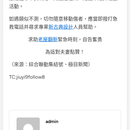
活動。
如遇類似不測，切勿隨意移動傷者，應當即撥打急
救電話并尋求專業
新古典設計
人員幫助。
求助
老屋翻新
緊急時刻，自告奮勇
為這對夫妻點贊！
（來源：綜合聯勤集結號、極目新聞）
TC:jiuyi9follow8
admin