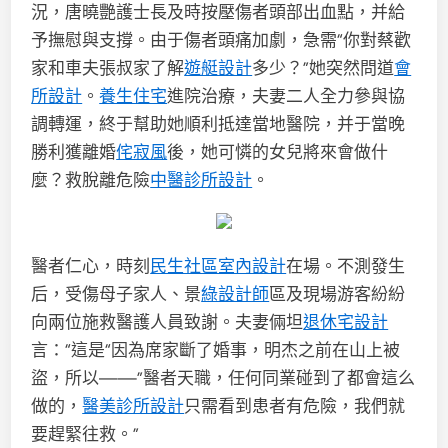
況，唐曉艷護士長及時按壓傷者頭部出血點，并給
予撫慰與支撐。由于傷者頭痛加劇，急需“你對蔡歡
家和車夫張叔家了解
遊艇設計
多少？”她突然問道
會
所設計
。
養生住宅
進院治療，夫妻二人全力參與協
調轉運，終于幫助她順利抵達當地醫院，并于當晚
勝利獲離婚
侘寂風
後，她可憐的女兒將來會做什
麼？救脫離危險
中醫診所設計
。
醫者仁心，時刻
民生社區室內設計
在場。不測發生
后，受傷母子家人、景
綠設計師
區及現場游客紛紛
向兩位施救醫護人員致謝。夫妻倆坦
退休宅設計
言：“這是“因為席家斷了婚事，明杰之前在山上被
盜，所以——”醫者天職，任何同業碰到了都會這么
做的，
醫美診所設計
只需看到患者有危險，我們就
要趕緊往救。”