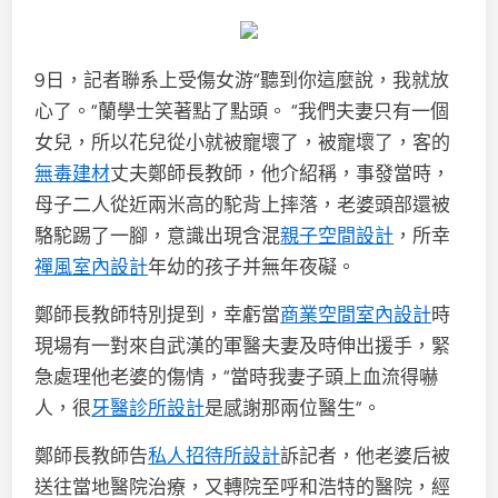
9日，記者聯系上受傷女游“聽到你這麼說，我就放
心了。”蘭學士笑著點了點頭。 “我們夫妻只有一個
女兒，所以花兒從小就被寵壞了，被寵壞了，客的
無毒建材
丈夫鄭師長教師，他介紹稱，事發當時，
母子二人從近兩米高的駝背上摔落，老婆頭部還被
駱駝踢了一腳，意識出現含混
親子空間設計
，所幸
禪風室內設計
年幼的孩子并無年夜礙。
鄭師長教師特別提到，幸虧當
商業空間室內設計
時
現場有一對來自武漢的軍醫夫妻及時伸出援手，緊
急處理他老婆的傷情，“當時我妻子頭上血流得嚇
人，很
牙醫診所設計
是感謝那兩位醫生”。
鄭師長教師告
私人招待所設計
訴記者，他老婆后被
送往當地醫院治療，又轉院至呼和浩特的醫院，經