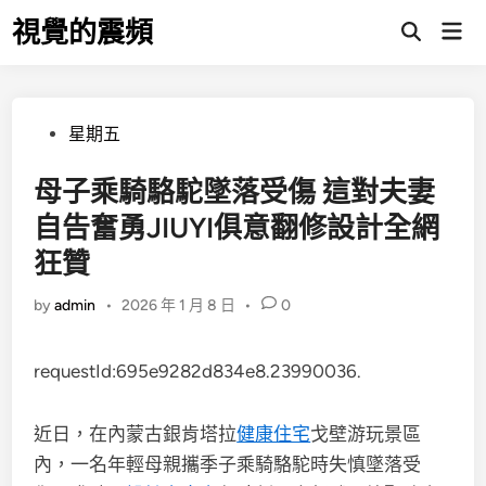
Skip
視覺的震頻
Mai
to
Open
Men
Search
content
Posted
星期五
in
母子乘騎駱駝墜落受傷 這對夫妻
自告奮勇JIUYI俱意翻修設計全網
狂贊
by
admin
•
2026 年 1 月 8 日
•
0
requestId:695e9282d834e8.23990036.
近日，在內蒙古銀肯塔拉
健康住宅
戈壁游玩景區
內，一名年輕母親攜季子乘騎駱駝時失慎墜落受