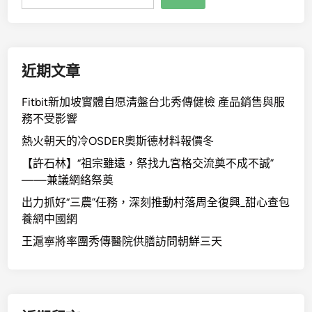
近期文章
Fitbit新加坡實體自愿清盤台北秀傳健檢 產品銷售與服
務不受影響
熱火朝天的冷OSDER奧斯德材料報價冬
【許石林】“祖宗雖遠，祭找九宮格交流奠不成不誠”
——兼議網絡祭奠
出力抓好“三農”任務，深刻推動村落周全復興_甜心查包
養網中國網
王滬寧將率團秀傳醫院供膳訪問朝鮮三天