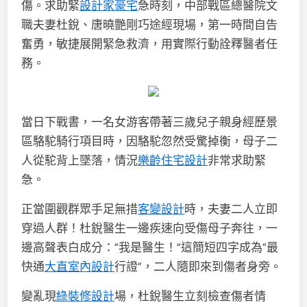
傷。求助緊
設計家豪宅
急時刻，中部戰區總醫院文
職夫妻杜銳、唐曉艷剛巧途經現場，第一時間自告
奮勇，敏捷展開緊急救濟，用實際行動詮釋醫者任
務。
當日下戰書，一名女游客帶著三歲兒子親身經歷景
區駱駝騎行項目時，因駱駝忽然受驚掉衡，母子二
人從駝背上墜落，情況
樂齡住宅設計
非常求助緊
急。
正當圍觀群眾手足無措
客變設計
時，夫妻二人立即
穿過人群！杜銳醫生一邊疾速向受傷母子奔往，一
邊高聲表白成分：“我是醫生！”這簡短四字成為“最
快通
大直室內設計
行證”，二人隨即來到傷者身旁。
變亂現
綠裝修設計
場，杜銳醫生立刻檢查傷者情