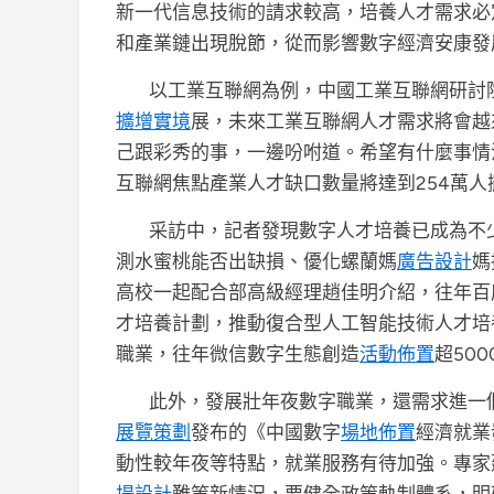
新一代信息技術的請求較高，培養人才需求必
和產業鏈出現脫節，從而影響數字經濟安康發
以工業互聯網為例，中國工業互聯網研討
擴增實境
展，未來工業互聯網人才需求將會越
己跟彩秀的事，一邊吩咐道。希望有什麼事情
互聯網焦點產業人才缺口數量將達到254萬人
采訪中，記者發現數字人才培養已成為不
測水蜜桃能否出缺損、優化螺蘭媽
廣告設計
媽
高校一起配合部高級經理趙佳明介紹，往年百度
才培養計劃，推動復合型人工智能技術人才培
職業，往年微信數字生態創造
活動佈置
超50
此外，發展壯年夜數字職業，還需求進一
展覽策劃
發布的《中國數字
場地佈置
經濟就業
動性較年夜等特點，就業服務有待加強。專家