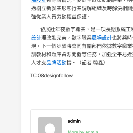
場設計
難等新情況，要健全政策軌制體系，明
過樹立新就業形態行業調解組織及時解決相關
強從業人員勞動權益保護。
發展壯年夜數字職業，是一項長期系統工
設計
理改進完美，數字職業
展場設計
也將與時
現，下一個步驟將會同有關部門依據數字職業
訓教材和題庫資源開發等任務，加強全平易近
人才支
品牌活動
撐。（記者 韓鑫）
TC:08designfollow
admin
More by admin