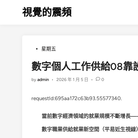
Skip
視覺的震頻
to
content
Posted
星期五
in
數字個人工作供給08靠
by
admin
•
2026 年 1 月 5 日
•
0
requestId:695aa172c63b93.55577340.
當前數字經濟領域的就業規模不斷增長—
數字職業供給就業新空間（平易近生視線