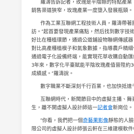
羅濤告訴記者，玫瑰是平陰縣的特點產業
銷售渠道狹窄，玫瑰產業一度墮入發展瓶頸。
作為工業互聯網工程技術人員，羅濤帶著
訪。“起首要發現產業痛點，然后找到數字技
好比在種植環節，通過公道鋪設物聯網傳感器
對比高產種植模子和氣象數據，指導農戶精細
通過電子化設備終端，能實現花草收購自動匯
3年來，數字化平臺賦能平陰玫瑰產值晉陞約3
成績感。”羅濤說。
數字職業不斷深刻千行百業，也加快抵達
互聯網時代，新聞節目中的虛擬主播、舞
生，離不開虛擬人設計師這一
記者會
新崗位。
“你看，我們把一個
奇藝果影像
靜態的人臉
限公司的虛擬人設計師張云軒在三維建模軟件