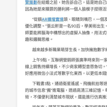
覽策劃
在結婚之前，她告訴自己，這是她自己
因為她是來贖罪的勝利將一個人臉模子捏得活
“從額
AR擴增實境
頭、眼睛到嘴巴，一個及
優化調整。”張云軒是一名90后，學美術出生
師要能將腦海中構想出的虛擬人抽像，用法式
趣和邏輯思維。
越來越多新職業萌芽生長，加快擁抱數字
上午9點，互聯網營銷師張廣準時來到一
線上銷售持續增長，不少商家轉型意愿急切。
好應用微信小法式等數字化東西，以更低本錢
下戰書3點，通過衛星遙感、飛機航拍等
的城市信息“搬”進電腦，透過高清三維記憶，
術，不僅便利清楚城市現狀，還能進行仿真推