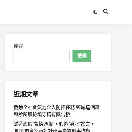
Switch
Open
to
Search
dark
mode
搜尋
搜尋
近期文章
發動全社會氣力介入防控任務 鄄城這個森
和診所體檢鎮守舊有獎告發
編造虛假“警情通報”，假造“糞水”謠言，
JIUYI俱意室內設計邵某豪被刑事拘留