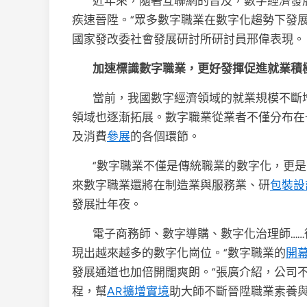
近年來，隨著互聯網的普及，數字經濟發
疾速晉陞。“眾多數字職業在數字化趨勢下發
國家發改委社會發展研討所研討員邢偉表現。
加速標識數字職業，更好發揮促進就業積
當前，我國數字經濟領域的就業規模不斷
領域也逐漸拓展。數字職業從業者不僅分布在
及消費
參展
的各個環節。
“數字職業不僅是傳統職業的數字化，更是
來數字職業還將在制造業與服務業、研
包裝設
發展壯年夜。
電子商務師、數字導購、數字化治理師…
現出越來越多的數字化崗位。“數字職業的
開
發展通道也加倍開闊爽朗。”張廣介紹，公司
程，幫
AR擴增實境
助大師不斷晉陞職業素養