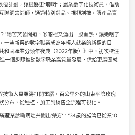
最優計劃，讓機器更“聰明”；農業數字化技術員，借助
互聯網營銷師，通過特別選品、視頻創推，讓產品賣
母？”她苦笑著問道，喉嚨裡又湧出一股血熱，讓她咽了
，一些新興的數字職業成為年輕人就業的新標的目
共和國職業分類年夜典（2022年版）》中，初次標注
何進一個步驟推動數字職業高質量發展，供給更廣闊就
程技術人員羅濤打開電腦，百公里外的山東平陰玫瑰
狀分布，從種植、加工到銷售全流程可視化。
產業診斷病灶并開出‘藥方’。”34歲的羅濤已從業10