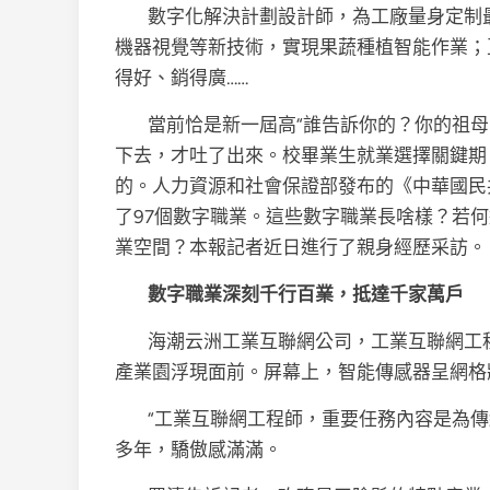
數字化解決計劃設計師，為工廠量身定制
機器視覺等新技術，實現果蔬種植智能作業；
得好、銷得廣……
當前恰是新一屆高“誰告訴你的？你的祖
下去，才吐了出來。校畢業生就業選擇關鍵期
的。人力資源和社會保證部發布的《中華國民
了97個數字職業。這些數字職業長啥樣？若
業空間？本報記者近日進行了親身經歷采訪。
數字職業深刻千行百業，抵達千家萬戶
海潮云洲工業互聯網公司，工業互聯網工
產業園浮現面前。屏幕上，智能傳感器呈網格
“工業互聯網工程師，重要任務內容是為傳統
多年，驕傲感滿滿。