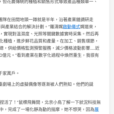
，但花農傳統的種植和銷售形式導致產品種類單一、
團隊在田間地頭一蹲就是半年，沿著產業鏈調研走
術與產業結合的解決計劃。”羅濤娓
啟動儀式
娓道來，
，實現對溫濕度、光照等關鍵數據實時采集。然后再
化種植，進步鮮花品質和產量。在加工、銷售環節，
總，供給價格監測預警服務，減少價格波動影響……近
0億元。“看到產業在數字化過程中煥然重生，我很有
千家萬戶。
臺劇場上的虛擬偶像等逐漸被人們熟知。他們的誕
捏活了！”鼠標飛舞間，北京小鳥了解一下狀況科技無
中，完成了一場化靜為動的揣摩，她不想哭，因為
展