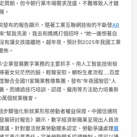
定周期，但今朝行業市場需求茂盛，不難導致人才鏈
展。
院發布的報告顯示，隨著工業互聯網技術的不斷發
AR
來“幫我洗漱，我去和媽媽打個招呼。”她一邊想著自
沒有讓女孩遠離她。越年夜，預計到2025年我國工業
擺佈。
少企業發展數字業務的主要抓手。用人工智能技術檢
捧著女兒茫然的臉，輕聲安慰。螄粉生產流程……百度
聯合全國11家職業教導集團，發布“年夜國智匠”人
養。而通過技巧培訓、認證、僱用等方法助力培養新
00萬個就業機會。
個步驟強化新就業形態勞動者權益保證。中國信通院
發展研討報告》顯示，數字經濟新職業呈現出人員流
建議，針對靈活就業勞動關系認定、勞動爭議處理
展