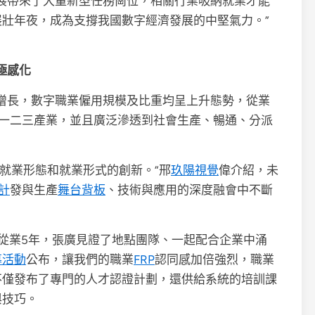
展帶來了大量新型任務崗位，相關行業吸納就業才能
展壯年夜，成為支撐我國數字經濟發展的中堅氣力。”
極感化
增長，數字職業僱用規模及比重均呈上升態勢，從業
一二三產業，並且廣泛滲透到社會生產、暢通、分派
就業形態和就業形式的創新。”邢
玖陽視覺
偉介紹，未
計
發與生產
舞台背板
、技術與應用的深度融會中不斷
…從業5年，張廣見證了地點團隊、一起配合企業中涌
幕活動
公布，讓我們的職業
FRP
認同感加倍強烈，職業
不僅發布了專門的人才認證計劃，還供給系統的培訓課
與技巧。