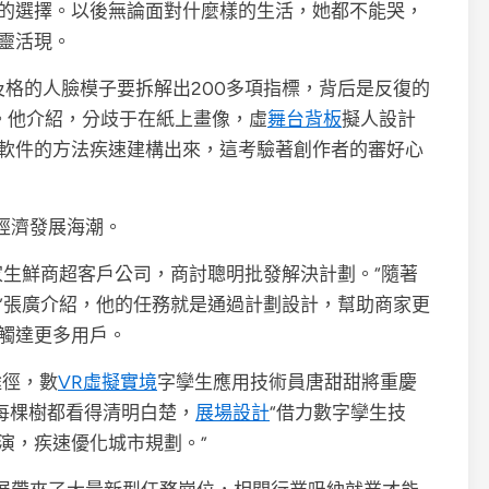
的選擇。以後無論面對什麼樣的生活，她都不能哭，
靈活現。
格的人臉模子要拆解出200多項指標，背后是反復的
。他介紹，分歧于在紙上畫像，虛
舞台背板
擬人設計
軟件的方法疾速建構出來，這考驗著創作者的審好心
經濟發展海潮。
家生鮮商超客戶公司，商討聰明批發解決計劃。“隨著
”張廣介紹，他的任務就是通過計劃設計，幫助商家更
觸達更多用戶。
途徑，數
VR虛擬實境
字孿生應用技術員唐甜甜將重慶
每棵樹都看得清明白楚，
展場設計
“借力數字孿生技
演，疾速優化城市規劃。”