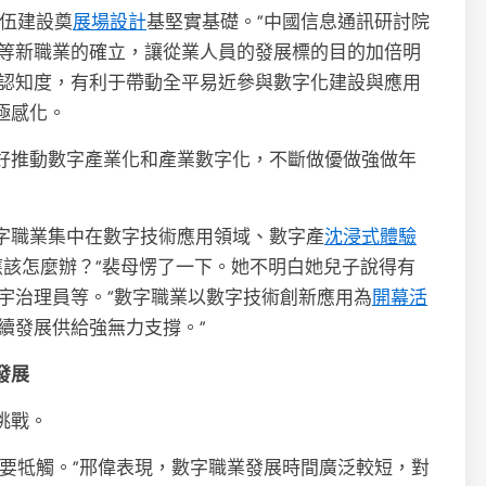
隊伍建設奠
展場設計
基堅實基礎。”中國信息通訊研討院
等新職業的確立，讓從業人員的發展標的目的加倍明
認知度，有利于帶動全平易近參與數字化建設與應用
極感化。
好推動數字產業化和產業數字化，不斷做優做強做年
字職業集中在數字技術應用領域、數字產
沈浸式體驗
應該怎麼辦？”裴母愣了一下。她不明白她兒子說得有
宇治理員等。“數字職業以數字技術創新應用為
開幕活
續發展供給強無力支撐。”
發展
挑戰。
重要牴觸。”邢偉表現，數字職業發展時間廣泛較短，對