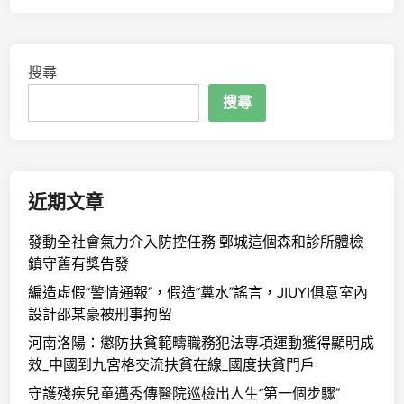
搜尋
搜尋
近期文章
發動全社會氣力介入防控任務 鄄城這個森和診所體檢
鎮守舊有獎告發
編造虛假“警情通報”，假造“糞水”謠言，JIUYI俱意室內
設計邵某豪被刑事拘留
河南洛陽：懲防扶貧範疇職務犯法專項運動獲得顯明成
效_中國到九宮格交流扶貧在線_國度扶貧門戶
守護殘疾兒童邁秀傳醫院巡檢出人生“第一個步驟”