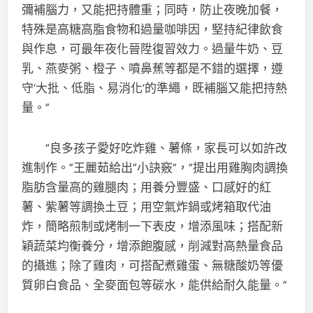
彌補腦力，又能把持體重；同時，防止夜晚加餐，
特殊是高糖高脂食物和過量咖啡因，堅持紀律飲食
與作息，可最年夜化晉陞復習效力。過量牛奶、豆
乳、燕麥粥、橙子、噴鼻蕉等都是不錯的選擇，遵
守‘大批、低脂、易消化’的準繩，既補腦又能把持熱
量。”
“良多孩子愛好吃炸雞、薯條，家長可以如許改
進制作。”王麗茹給出“小訣竅”，“提出用雞胸肉調換
脂肪含量高的雞腿肉；用養分豐盛、口感好的紅
薯、紫薯等調換土豆；用空氣炸鍋或烤箱取代油
炸，簡略煎制或烤制一下表皮，增添風味；搭配新
穎蔬菜均衡養分，增添飽腹感，削減對高熱量食品
的攝進；除了雞肉，可搭配煮雞蛋、無糖酸奶等優
質卵白食品、全麥面包等碳水，能供給耐久能量。”