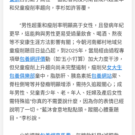
和兒童瘦削率趨向，李杉如許答覆。
“男性超重和瘦削率明顯高于女性，且發病年紀
更早，這能夠與男性更易受過量飲食、喝酒、熬夜
等不安康生涯方法影響有關；今朝河南鄉村地域兒
童瘦削題目日益凸起，到2025年，當局經由過程專
項舉
包養網評價
動（如‘五小’打算）加大力度干涉，
但兒童瘦削上升趨向尚未完整遏制，瘦削兒
女大生
包養俱樂部
童中，脂肪肝、胰島素抵
包養網站
禦、
脊柱側彎等并發癥明顯增添，需持久追蹤關心；成
年男性、兒童青少年、老。年人、妊婦及產后女性
需特殊追“你真的不需要說什麼，因為你的表情已經
說明了一切。”藍沐會意地點點頭。蹤關心體重題
目。”李杉說。