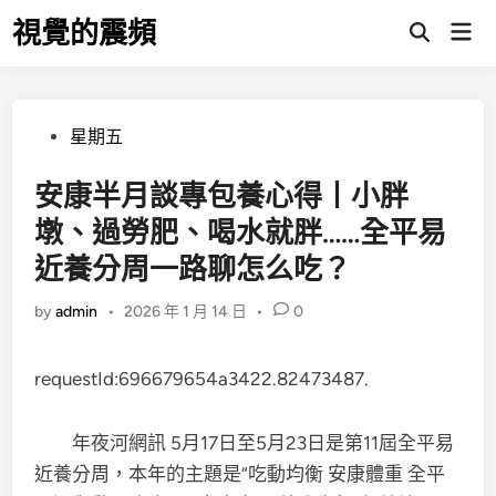
Skip
視覺的震頻
Mai
to
Open
Men
Search
content
Posted
星期五
in
安康半月談專包養心得丨小胖
墩、過勞肥、喝水就胖……全平易
近養分周一路聊怎么吃？
by
admin
•
2026 年 1 月 14 日
•
0
requestId:696679654a3422.82473487.
年夜河網訊 5月17日至5月23日是第11屆全平易
近養分周，本年的主題是“吃動均衡 安康體重 全平