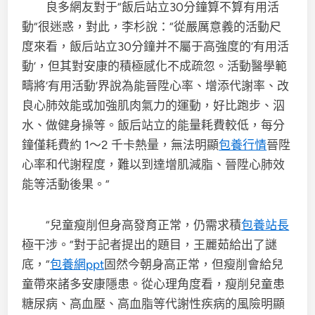
良多網友對于“飯后站立30分鐘算不算有用活
動”很迷惑，對此，李杉說：“從嚴厲意義的活動尺
度來看，飯后站立30分鐘并不屬于高強度的‘有用活
動’，但其對安康的積極感化不成疏忽。活動醫學範
疇將‘有用活動’界說為能晉陞心率、增添代謝率、改
良心肺效能或加強肌肉氣力的運動，好比跑步、泅
水、做健身操等。飯后站立的能量耗費較低，每分
鐘僅耗費約 1～2 千卡熱量，無法明顯
包養行情
晉陞
心率和代謝程度，難以到達增肌減脂、晉陞心肺效
能等活動後果。”
“兒童瘦削但身高發育正常，仍需求積
包養站長
極干涉。”對于記者提出的題目，王麗茹給出了謎
底，“
包養網ppt
固然今朝身高正常，但瘦削會給兒
童帶來諸多安康隱患。從心理角度看，瘦削兒童患
糖尿病、高血壓、高血脂等代謝性疾病的風險明顯