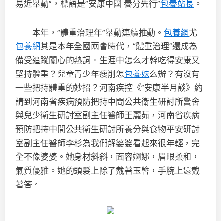
易近舉動”，標語是“安康中國 養分先行”
包養站長
。
本年，“體重治理年”舉動連續推動。
包養網
尤
包養網
其是本年全國兩會時代，“體重治理”還成為
備受追蹤關心的熱詞。生涯中怎么才幹吃得安康又
堅持體重？兒童青少年瘦削怎
包養妹
么辦？有沒有
一些把持體重的妙招？河南疾控《”安康半月談》約
請到河南省疾病預防把持中間公共衛生研討所黌舍
與兒少衛生研討室副主任醫師王麗茹，河南省疾病
預防把持中間公共衛生研討所養分與食物平安研討
室副主任醫師李杉為我們解婆婆看起來很年輕，完
全不像婆婆。她身材斜斜，面容婀娜，眉眼柔和，
氣質優雅。她的頭髮上除了戴著玉簪，手腕上還戴
著答。