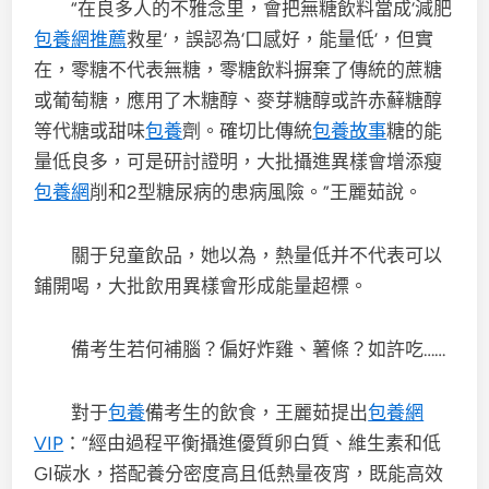
“在良多人的不雅念里，會把無糖飲料當成‘減肥
包養網推薦
救星’，誤認為‘口感好，能量低’，但實
在，零糖不代表無糖，零糖飲料摒棄了傳統的蔗糖
或葡萄糖，應用了木糖醇、麥芽糖醇或許赤蘚糖醇
等代糖或甜味
包養
劑。確切比傳統
包養故事
糖的能
量低良多，可是研討證明，大批攝進異樣會增添瘦
包養網
削和2型糖尿病的患病風險。”王麗茹說。
關于兒童飲品，她以為，熱量低并不代表可以
鋪開喝，大批飲用異樣會形成能量超標。
備考生若何補腦？偏好炸雞、薯條？如許吃……
對于
包養
備考生的飲食，王麗茹提出
包養網
VIP
：“經由過程平衡攝進優質卵白質、維生素和低
GI碳水，搭配養分密度高且低熱量夜宵，既能高效