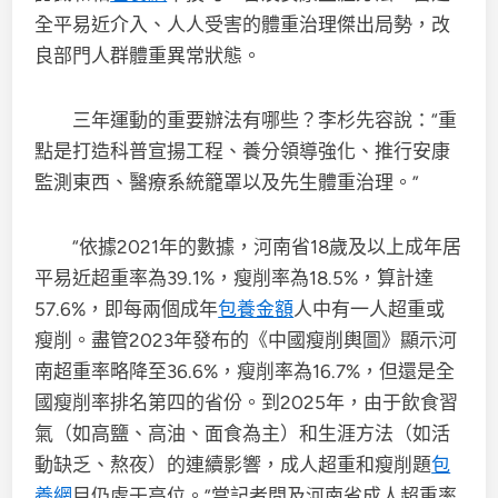
全平易近介入、人人受害的體重治理傑出局勢，改
良部門人群體重異常狀態。
三年運動的重要辦法有哪些？李杉先容說：“重
點是打造科普宣揚工程、養分領導強化、推行安康
監測東西、醫療系統籠罩以及先生體重治理。”
“依據2021年的數據，河南省18歲及以上成年居
平易近超重率為39.1%，瘦削率為18.5%，算計達
57.6%，即每兩個成年
包養金額
人中有一人超重或
瘦削。盡管2023年發布的《中國瘦削輿圖》顯示河
南超重率略降至36.6%，瘦削率為16.7%，但還是全
國瘦削率排名第四的省份。到2025年，由于飲食習
氣（如高鹽、高油、面食為主）和生涯方法（如活
動缺乏、熬夜）的連續影響，成人超重和瘦削題
包
養網
目仍處于高位。”當記者問及河南省成人超重率