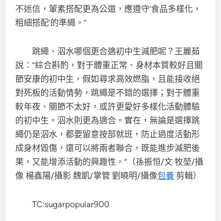
不迷信，葷素搭配更為公道，應遵守‘食品多樣化，
粗細搭配’的準繩。”
跳繩、泅水哪個更合適初中生減肥呢？王麗茹
說：“綜合斟酌，對于體重正常、身材本質較好且關
節安康的初中生，假如尋求高效燃脂，且能接收絕
對死板的活動情勢，跳繩是不錯的選擇；對于體重
較年夜、關節不太好，或許更愛好多樣化活動體驗
的初中生，泅水則更為適合。實在，無論是選擇跳
繩仍是泅水，都要留意按部就班，防止過度活動形
成身材毀傷，還可以將兩者聯合，既能進步減肥後
果，又能增添活動的興趣性。”（孫振恒/文 牧堃/攝
像 楊鑫陽/攝影 魏凱/掌管 劉曉明/攝像
包養
剪輯）
TC:sugarpopular900