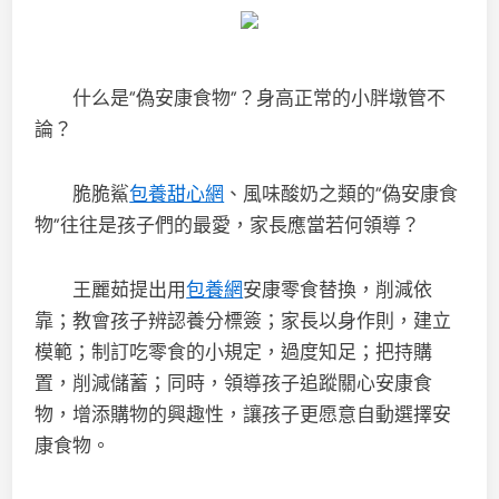
什么是“偽安康食物”？身高正常的小胖墩管不
論？
脆脆鯊
包養甜心網
、風味酸奶之類的“偽安康食
物”往往是孩子們的最愛，家長應當若何領導？
王麗茹提出用
包養網
安康零食替換，削減依
靠；教會孩子辨認養分標簽；家長以身作則，建立
模範；制訂吃零食的小規定，過度知足；把持購
置，削減儲蓄；同時，領導孩子追蹤關心安康食
物，增添購物的興趣性，讓孩子更愿意自動選擇安
康食物。