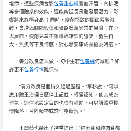
增添，這些疾病會影
包養甜心網
響血汗管、內排泄
等多個體系的效能，還能夠延長骨骼發展潛力，影
響將來終極身高 ；同時，瘦削招致的關節累贅減
輕，會增添關節毀傷和骨骼發育異常的風險；在心
思層面，瘦削兒童不難遭遇錯誤的譏笑，發生自
大、焦炙等不良情感，對心思安康成長極為晦氣。”
養分改良怎么做 、初中生若
包養網
何減肥？如
許更不
包養行情
難保持
“養分改良是個持久經過歷程。”李杉說，“可以
應用體重治理日歷停止記載，轉變認知，使其成為
習氣。迷信地設定目的也很有輔助，可以讓體重慢
慢降落、晉陞精神或許任務狀況。”
王麗茹也給出了控重提出：“純素食和純肉食都