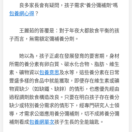
良多家長會有疑問，孩子需求“養分彌補劑”嗎
包養網心得
？
王麗茹的答覆是：對于年夜大都飲食平衡的孩
子而言，無需額定彌補養分劑。
她以為，孩子正處在發展發育的要害期，身材
所需的養分素有卵白質、碳水化合物、脂肪、維生
素、礦物資以
包養意思
及水等，這些養分素在日常
豐盛多樣的食品中就能獲取，即便存在維生素或礦
物資缺少（如缺鐵、缺鋅）的情形，也應優先經由
過程調劑飲食構造改良。只要在明白孩子存在養分
缺少或特別養分需求的情形下，經專門研究人士領
導，才需求公道應用養分彌補劑，切不成將養分彌
補劑看成
包養網單次
孩子生長的全能鑰匙。