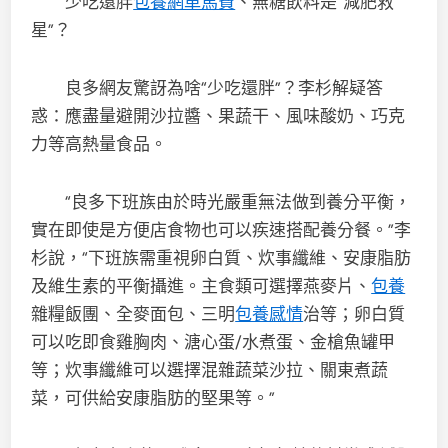
少吃還胖
包養網車馬費
、無糖飲料是“減肥救
星”？
良多網友驚訝為啥“少吃還胖”？李杉解疑答
惑：應盡量避開沙拉醬、果蔬干、風味酸奶、巧克
力等高熱量食品。
“良多下班族由於時光嚴重無法做到養分平衡，
實在即使是方便店食物也可以疾速搭配養分餐。”李
杉說，“下班族需重視卵白質、炊事纖維、安康脂肪
及維生素的平衡攝進。主食類可選擇燕麥片、
包養
雜糧飯團、全麥面包、三明
包養感情
治等；卵白質
可以吃即食雞胸肉、溏心蛋/水煮蛋、金槍魚罐甲
等；炊事纖維可以選擇混雜蔬菜沙拉、關東煮蔬
菜，可供給安康脂肪的堅果等。”