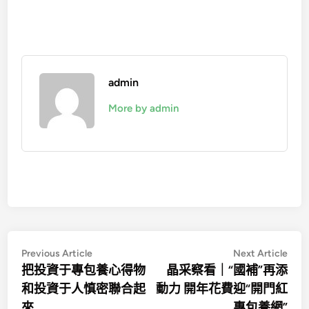
admin
More by admin
文
Previous
Nex
Previous Article
Next Article
article:
artic
把投資于專包養心得物
晶采察看｜“國補”再添
章
和投資于人慎密聯合起
動力 開年花費迎“開門紅
導
來
專包養網”