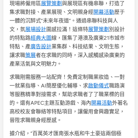
現場將僱用區
展覽策劃
與展現區有機串聯，打造了
集求職對接、產業展現、文明親身經
開幕活動
歷于
一體的沉醉式“未來年夜道”。通過串聯科技與人
文，氛
展場設計
圍感拉滿！這條特
展覽策劃
別設計
的特點路
經典大圖
線，匯集了港澳及廣東21市城市
特點、產
廣告設計
業集群、科技結果、文明生態，
讓求職
策展
者在求職的同時，深入感觸感染廣東的
產業活氣與文明魅力。
求職剛需服務一站配齊！免費定制職業妝造、一對
一就業指導、AI簡歷優化輔導、求
啟動儀式
職路演
等服務精準對接需求，幫助求職者了了職業標的目
的。還有APEC主題互動游戲、海內
開幕活動
外著名
高校校友會聯絡等特點項目，讓僱用會興趣實足，
晉陞求職親身經歷感。
據介紹，“百萬英才匯南張水瓶和牛土豪這兩個極