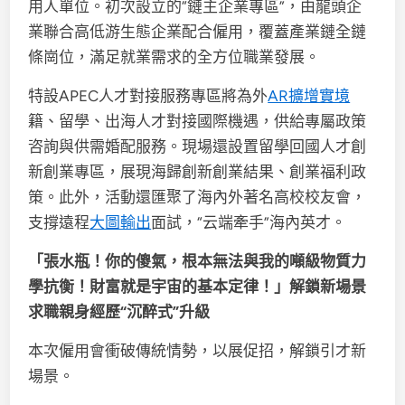
用人單位。初次設立的“鏈主企業專區”，由龍頭企
業聯合高低游生態企業配合僱用，覆蓋產業鏈全鏈
條崗位，滿足就業需求的全方位職業發展。
特設APEC人才對接服務專區將為外
AR擴增實境
籍、留學、出海人才對接國際機遇，供給專屬政策
咨詢與供需婚配服務。現場還設置留學回國人才創
新創業專區，展現海歸創新創業結果、創業福利政
策。此外，活動還匯聚了海內外著名高校校友會，
支撐遠程
大圖輸出
面試，“云端牽手”海內英才。
「張水瓶！你的傻氣，根本無法與我的噸級物質力
學抗衡！財富就是宇宙的基本定律！」解鎖新場景
求職親身經歷“沉醉式”升級
本次僱用會衝破傳統情勢，以展促招，解鎖引才新
場景。