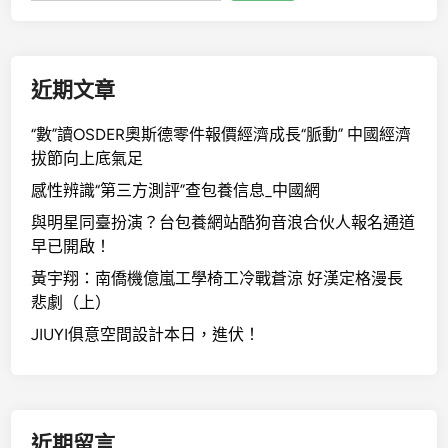
近期文章
“數”讀OSDER奧斯德零件報價經濟成長“脈動” 中國經濟
拔節向上底氣足
感性辨識“第三方測評”查包養信息_中國網
與明星同臺扮演？台包養網站酷狗音浪合伙人報名通道
早已開啟！
黃宇翔：南僑機億嵐工學椅工冷戰蒼涼 好漢定格漫長
悲劇（上）
JIUYI俱意空間設計本日，進伏！
近期留言