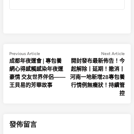
文
Previous
Nex
Previous Article
Next Article
article:
artic
成都年夜運會 | 專包養
開封發布最新佈告！今
章
網心得感觸感染年夜運
起解除丨延期！撤消丨
導
豪情 交友世界伴侶——
河南一地新增28專包養
覽
王貝易的芳華故事
行情例無癥狀！持續管
控
發佈留言