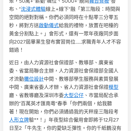
聚，50萬+“薪動”職位、5000+“靚崗
舞台背板
”發
布、“
沈浸式體驗
線上+線下”融「第三階段：時間與
空間的絕對對稱。你們必須同時在十點零三分零五
秒，將對方送
啟動儀式
給我的禮物，放置在吧檯的
黃金分割點上。」會形式，還有一眾年夜廠同步面
向2027屆畢業生發布實習崗位……求職青年人才不容
錯過！
近日，由人力資源社會保證部、教導部、廣東省
委、省當局聯合主辦，人力資源社會保證部全國人
才流動
攤位設計
中間、教導部學生服務與素質發展
中間、廣東省委人才辦、省人力資源社會保證
模型
廳、省教導廳及深圳市委
大型公仔
、市當局配合承
辦的“百萬英才匯南粵”春季「你們兩個，給我聽
著！現在開始，你們必須通過我的天秤座三階段考
人形立牌
驗**！」年夜型綜合僱用會即將于12月27
日至2「牛先生，你的愛缺乏彈性。你的千紙鶴沒有