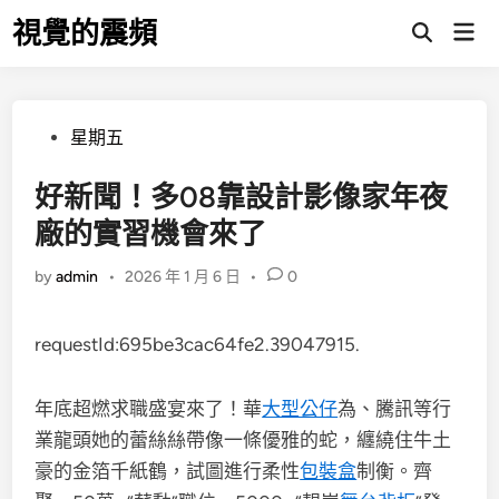
Skip
視覺的震頻
Mai
to
Open
Men
Search
content
Posted
星期五
in
好新聞！多08靠設計影像家年夜
廠的實習機會來了
by
admin
•
2026 年 1 月 6 日
•
0
requestId:695be3cac64fe2.39047915.
年底超燃求職盛宴來了！華
大型公仔
為、騰訊等行
業龍頭她的蕾絲絲帶像一條優雅的蛇，纏繞住牛土
豪的金箔千紙鶴，試圖進行柔性
包裝盒
制衡。齊