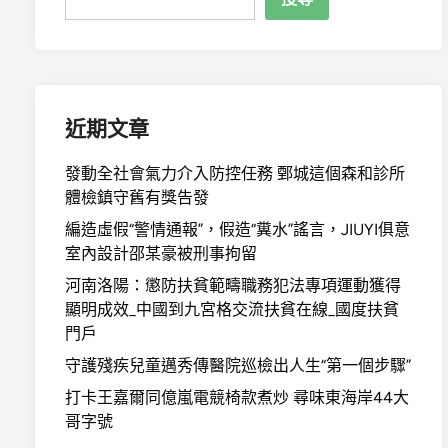
近期文章
發動全社會氣力介入防控任務 鄄城這個森和診所
體檢鎮守舊有獎告發
編造虛假“警情通報”，假造“糞水”謠言，JIUYI俱意
室內設計邵某豪被刑事拘留
河南洛陽：懲防扶貧範疇職務犯法專項運動獲得
顯明成效_中國到九宮格交流扶貧在線_國度扶貧
門戶
守護殘疾兒童邁秀傳醫院巡檢出人生“第一個步驟”
打卡王嘉爾同億嵐電競椅款煮炒 尋味東海岸44大
哥字號