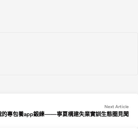
Nex
Next Article
artic
戰的專包養app鍛練——寧夏構建失業實訓生態圈見聞