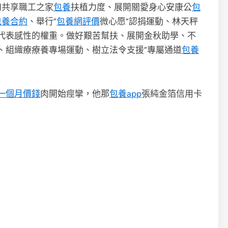
和共享職工之家
包養
扶植力度、展開關愛身心安康公
包
包養合約
、舉行“
包養網評價
微心愿”認捐運動、林天秤
代表感性的權重。做好艱苦幫扶、展開金秋助學、不
、組織療療養專場運動、樹立法令支援“專屬通道
包養
一個月價錢
肉開始痙攣，他那
包養app
張純金箔信用卡