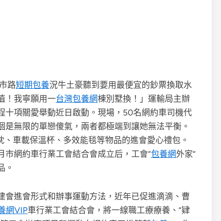
市路
短期包養
況牛土豪聽到要用最便宜的鈔票換取水
值！我寧願用一
台灣包養網
棟別墅換！」運輸局主辦
程十項關愛舉動近日啟動。現場，50名網約車司機代
個是無限的單戀傻氣，兩者都極端到讓她無法平衡。
靠枕、車載保溫杯、多效能毯等物品的進會愛心禮包。
7月市網約車行業工會結合會成立后，工會“
包養網
外家”
品。
建會進會形式和辦事運動方法，近年已促進滴滴、曹
養網VIP
車行業工會結合會，將一線職工療療養、“肄