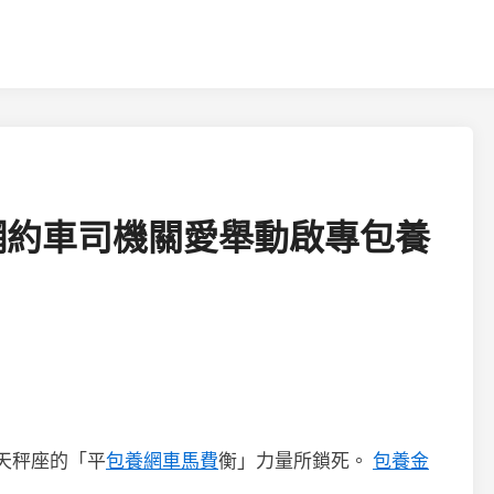
會網約車司機關愛舉動啟專包養
天秤座的「平
包養網車馬費
衡」力量所鎖死。
包養金