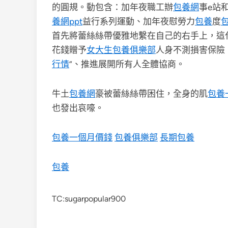
的圓規。動包含：加年夜職工辦
包養網
事e站
養網ppt
益行系列運動、加年夜慰勞力
包養
度
首先將蕾絲絲帶優雅地繫在自己的右手上，這
花錢贈予
女大生包養俱樂部
人身不測損害保險
行情
”、推進展開所有人全體協商。
牛土
包養網
豪被蕾絲絲帶困住，全身的肌
包養
也發出哀嚎。
包養一個月價錢
包養俱樂部
長期包養
包養
TC:sugarpopular900