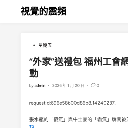
Skip
視覺的震頻
to
content
Posted
星期五
in
“外家”送禮包 福州工
動
by
admin
•
2026 年 1 月 20 日
•
0
requestId:696e58b00d86b8.14240237.
張水瓶的「傻氣」與牛土豪的「霸氣」瞬間被
額