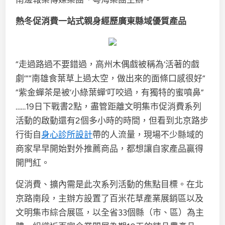
熱冬促消費一站式親身經歷廣東縣域優質產品
“走過路過不要錯過，高州木偶戲被稱為‘活著的戲
劇’”“南雄食葉草上過太空，做出來的面條口感很好”
“紫金蟬茶是被‘小綠葉蟬’叮咬過，有獨特的蜜噴鼻”
……19日下戰書2點，盡管距離文明集市促消費系列
活動的啟動還有2個多小時的時間，但看到北京路步
行街自
身心診所設計
帶的人流量，現場不少縣域的
商家早早開始對外推薦商品，都想讓自家產品贏得
開門紅。
促消費、擴內需是此次系列活動的焦點目標。在北
京路南段，主辦方設置了百米花草產業展銷區以及
文明集市綜合展區，以全省33個縣（市、區）為主