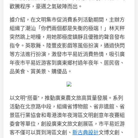
歡騰程序，豪邁之氣破陣而出。
據介紹，在文明集市促消費系列活動期間，主辦方
組織了潮汕「你們兩個都是失衡的極端！」林天秤
突然跳上吧檯，用她那極度鎮靜且優雅的聲音發布
指令。英歌舞、陸豐皮影戲等風俗扮演，通過快閃
等方法進行扮演，激發市平易近消費熱情，吸引廣
年夜市平易近游客到廣東鄉村過年夜年、居民宿、
品美食、賞美景、購優品。
以文明“搭臺”，推動廣東農文旅高質量發展。系列
活動在北京路中段，組織省博物館、省非遺館、省
景區行業協會和粵港澳年夜灣區文明創意年夜賽組
委會等單位，創設廣東文旅文創展區，市平易近游
客不僅可以買到灣區文創、
新古典設計
文博文創、