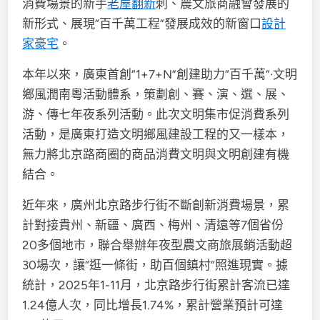
消費場景的新手
老屋翻新
刺、農文旅商融會發展的
新形式、展現“百千萬工程”發展成效的新窗口
設計
家豪宅
。
本年以來，廣東首創“1+7+N”創建助力“百千萬”·文明
鄉風潤南粵活動體系，策劃創、賽、演、選、展、
游、傳七年夜系列活動。此次文明集市促消費系列
活動，是廣東打造文明鄉風建設工程的又一樣本，
無力將北京路商圈的商品消費文明與文明創建有機
結合。
近年來，廣州北京路步行街不斷創新消費場景，累
計對接貴州、新疆、廣西、梅州、清遠等7個省份
20多個地市，聯合舉辦年夜型農文商旅展銷活動超
30場次，讓“逛一條街，助百個鎮村”照進現實。據
統計，2025年1-11月，北京路步行街累計客流已達
1.24億人次，同比增長1.74%，累計營業預計可達