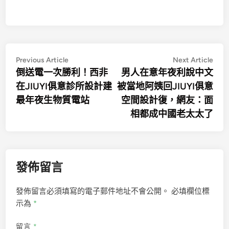
文
Previous
Nex
Previous Article
Next Article
article:
artic
倒送電一次勝利！西非
男人在意年夜利說中文
章
在JIUYI俱意診所設計建
被當地阿姨回JIUYI俱意
導
最年夜生物質電站
空間設計復，網友：面
覽
相都成中國老太太了
發佈留言
發佈留言必須填寫的電子郵件地址不會公開。
必填欄位標
示為
*
留言
*