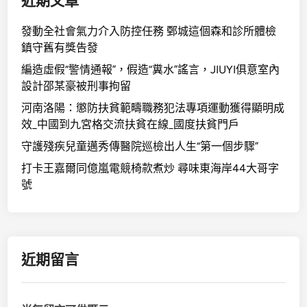
近期文章
發動全社會氣力介入防控任務 鄄城這個森和診所體檢
鎮守舊有獎告發
編造虛假“警情通報”，假造“糞水”謠言，JIUYI俱意室內
設計邵某豪被刑事拘留
河南洛陽：懲防扶貧範疇職務犯法專項運動獲得顯明成
效_中國到九宮格交流扶貧在線_國度扶貧門戶
守護殘疾兒童邁秀傳醫院巡檢出人生“第一個步驟”
打卡王嘉爾同億嵐電競椅款煮炒 尋味東海岸44大哥字
號
近期留言