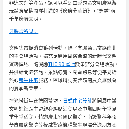
非遺文創等產品，還可以看到由越秀區文明廣電游
玩體育局攜團隊打造的《廣府夢華錄》，“穿越”兩
千年廣府文明。
牙醫診所設計
文明集市促消費系列活動，除了有聯通北京路南北
的主會場活動，還充足應用周邊街道的新時代文明
實踐陣地，隨機應
THE R3 寓所
變舉辦分會場活動，
并供給問路咨詢、景點導覽、充電憩息等便平易近
熱心
養生住宅
服務，區域聯動奏響嶺南農文旅融會
的夏季新樂章。
在光塔街年夜德國醫坊，
日式住宅設計
將開展中醫
文明進社區主題親身經歷活動以及中醫四時學堂夏
季學堂活動，特邀廣東省國民醫院、南邊醫科年夜
學皮膚病醫院等權威醫療機構醫生現場分送朋友養