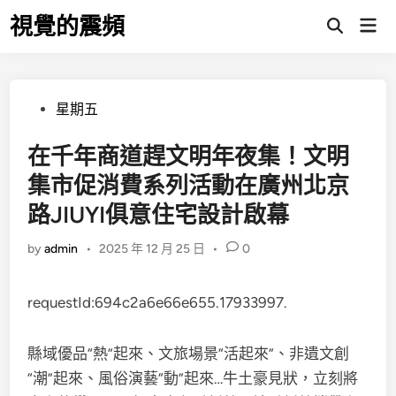
Skip
視覺的震頻
Mai
to
Open
Men
Search
content
Posted
星期五
in
在千年商道趕文明年夜集！文明
集市促消費系列活動在廣州北京
路JIUYI俱意住宅設計啟幕
by
admin
•
2025 年 12 月 25 日
•
0
requestId:694c2a6e66e655.17933997.
縣域優品“熱”起來、文旅場景“活起來”、非遺文創
“潮”起來、風俗演藝“動”起來…牛土豪見狀，立刻將