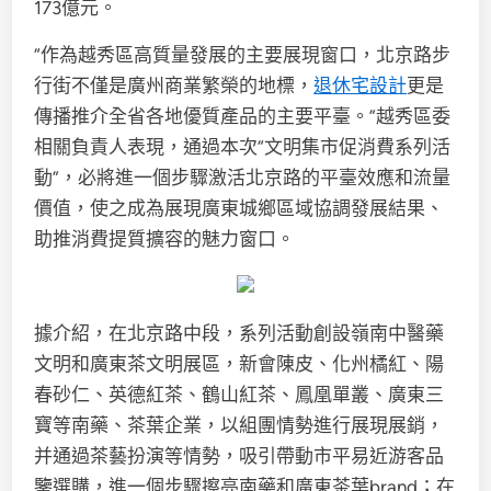
173億元。
“作為越秀區高質量發展的主要展現窗口，北京路步
行街不僅是廣州商業繁榮的地標，
退休宅設計
更是
傳播推介全省各地優質產品的主要平臺。”越秀區委
相關負責人表現，通過本次“文明集市促消費系列活
動”，必將進一個步驟激活北京路的平臺效應和流量
價值，使之成為展現廣東城鄉區域協調發展結果、
助推消費提質擴容的魅力窗口。
據介紹，在北京路中段，系列活動創設嶺南中醫藥
文明和廣東茶文明展區，新會陳皮、化州橘紅、陽
春砂仁、英德紅茶、鶴山紅茶、鳳凰單叢、廣東三
寶等南藥、茶葉企業，以組團情勢進行展現展銷，
并通過茶藝扮演等情勢，吸引帶動市平易近游客品
鑒選購，進一個步驟擦亮南藥和廣東茶葉brand；在