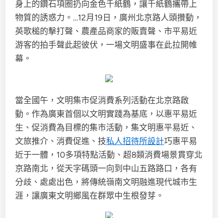
身上的鑽石項圈扔向金色千紙鶴，讓千紙鶴攜帶上
物質的誘惑力。…12月19日，廣州北京路人頭攢動，
英歌槌的擊打聲、農產品商家的販賣聲、市平易近
游客的拍手聲此起彼伏，一場文明盛事在此拉開帷
幕。
當全國午，文明集市促消費系列活動在北京路啟
動。作為廣東首個以文明實踐為基底，以惠平易近
生、促消費為目標的集市活動，集文明惠平易近、
文旅推介、消費促進、技
私人招待所設計
巧惠平易
近于一體，10多項特點活動、超8類消費場景貫穿北
京路南北，從天字碼頭一向到中山五路路口，各有
分歧、處處出色，將傳統嶺南文明融進現代城市生
涯，讓廣東文明鄉風在群眾中生根發芽。