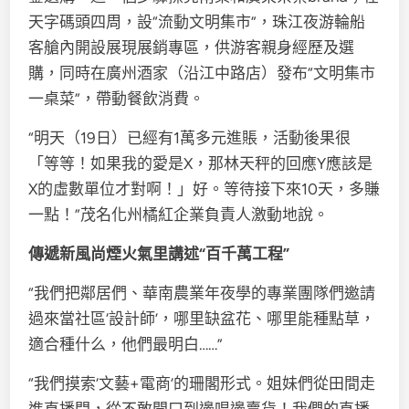
天字碼頭四周，設“流動文明集市”，珠江夜游輪船
客艙內開設展現展銷專區，供游客親身經歷及選
購，同時在廣州酒家（沿江中路店）發布“文明集市
一桌菜”，帶動餐飲消費。
“明天（19日）已經有1萬多元進賬，活動後果很
「等等！如果我的愛是X，那林天秤的回應Y應該是
X的虛數單位才對啊！」好。等待接下來10天，多賺
一點！”茂名化州橘紅企業負責人激動地說。
傳遞新風尚煙火氣里講述“百千萬工程”
“我們把鄰居們、華南農業年夜學的專業團隊們邀請
過來當社區‘設計師’，哪里缺盆花、哪里能種點草，
適合種什么，他們最明白……”
“我們摸索‘文藝+電商’的珊閣形式。姐妹們從田間走