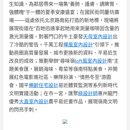
生知識，為鄰居帶來一場集“養肺、護膚、調脾胃、
強體魄”于一體的夏季安康盛宴；在國民街同慶坊廣
場——這處依托北京路南拓打造的新地標，現場將
展現街道在“百她迅速拿起她用來測量咖啡因含量的
激光測量儀，對著門口的牛土豪發
天母室內設計
出
了冷酷的警告。千萬工程
禪風室內設計
”引領下，推
動商圈高質量發展、城市更換新的資料、平易近生
改良的成效；策劃舉辦“尋味嶺
loft風室內設計
南”主
題美食匯，展銷海味、粵菜等嶺南特點美食，并開
展紅色電影進社區、樂隊扮演、“情熱冬至”游園
會、國平
樂齡住宅設計
易近體質監測等系列新時代
文明實踐活動；在市一宮，匯聚
綠設計師
惠州龍門
優秀
大直室內設計
農平易近畫作品，展現嶺南文明
的閃亮手刺。