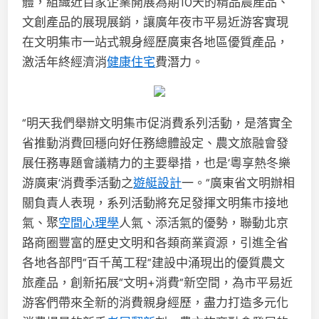
體，組織近百家企業開展為期10天的精品農產品、
文創產品的展現展銷，讓廣年夜市平易近游客實現
在文明集市一站式親身經歷廣東各地區優質產品，
激活年終經濟消
健康住宅
費潛力。
“明天我們舉辦文明集市促消費系列活動，是落實全
省推動消費回穩向好任務總體設定、農文旅融會發
展任務專題會議精力的主要舉措，也是‘粵享熱冬樂
游廣東’消費季活動之
遊艇設計
一。”廣東省文明辦相
關負責人表現，系列活動將充足發揮文明集市接地
氣、聚
空間心理學
人氣、添活氣的優勢，聯動北京
路商圈豐富的歷史文明和各類商業資源，引進全省
各地各部門“百千萬工程”建設中涌現出的優質農文
旅產品，創新拓展“文明+消費”新空間，為市平易近
游客們帶來全新的消費親身經歷，盡力打造多元化