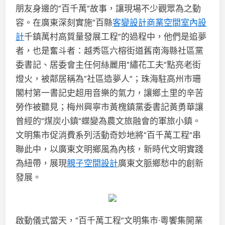
朋友身邊的“百千萬”故事，讓現場不少觀眾為之動
容。在廣東深刻實施“百縣
客變設計
商業空間室內設
計
千鎮萬村高質量發展工程”的過程中，他們是追夢
者，也是奮斗者：越秀區六榕街道舊南海縣社區黨
委書記、居委會主任何絲麗用“繡花工夫”點亮老街
燈火，被鄰居稱為“社區造夢人”；珠海駐高州市珊
閣村第一書記史超用音樂的氣力，讓鄉土里的辛苦
勞作被聽見；梅州興寧市黃槐鎮黨委書記黃勇華讓
曾經的“煤炭小鎮”蝶變為農文旅融會的軍旅小鎮。
文明集市促消費系列活動奇妙地將“百千萬工程”串
聯此中，以廣東文明鄉風為內核，新時代文明實踐
為紐帶，展現
親子空間設計
廣東文脈鄉愁中的創新
發展。
啟動儀式當天，“百千萬工程”文明集市·粵饗集開業