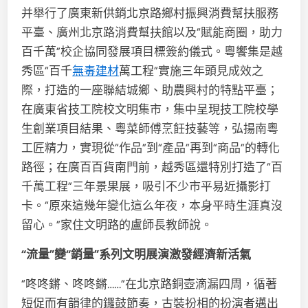
并舉行了廣東新供銷北京路鄉村振興消費幫扶服務
平臺、廣州北京路消費幫扶館以及“賦能商圈，助力
百千萬”校企協同發展項目標簽約儀式。粵饗集是越
秀區“百千
無毒建材
萬工程”實施三年頭見成效之
際，打造的一座聯結城鄉、助農興村的特點平臺；
在廣東省技工院校文明集市，集中呈現技工院校學
生創業項目結果、粵菜師傅烹飪技藝等，弘揚南粵
工匠精力，實現從“作品”到“產品”再到“商品”的轉化
路徑；在廣百百貨南門前，越秀區還特別打造了“百
千萬工程”三年景果展，吸引不少市平易近攝影打
卡。“原來這幾年變化這么年夜，本身平時生涯真沒
留心。”家住文明路的盧師長教師說。
“流量”變“銷量”系列文明展演激發經濟新活氣
“咚咚鏘、咚咚鏘……”在北京路銅壺滴漏四周，循著
短促而有韻律的鑼鼓節奏，古裝扮相的扮演者邁出