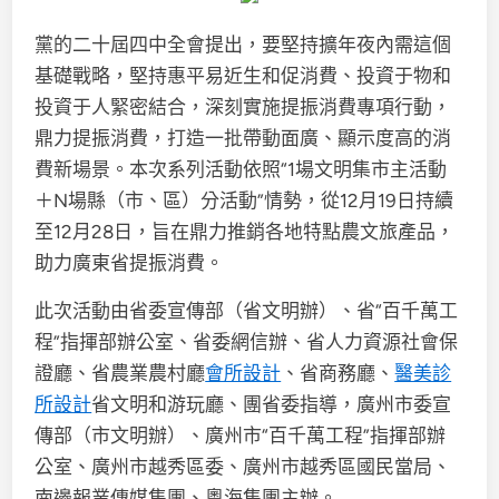
黨的二十屆四中全會提出，要堅持擴年夜內需這個
基礎戰略，堅持惠平易近生和促消費、投資于物和
投資于人緊密結合，深刻實施提振消費專項行動，
鼎力提振消費，打造一批帶動面廣、顯示度高的消
費新場景。本次系列活動依照“1場文明集市主活動
＋N場縣（市、區）分活動”情勢，從12月19日持續
至12月28日，旨在鼎力推銷各地特點農文旅產品，
助力廣東省提振消費。
此次活動由省委宣傳部（省文明辦）、省“百千萬工
程”指揮部辦公室、省委網信辦、省人力資源社會保
證廳、省農業農村廳
會所設計
、省商務廳、
醫美診
所設計
省文明和游玩廳、團省委指導，廣州市委宣
傳部（市文明辦）、廣州市“百千萬工程”指揮部辦
公室、廣州市越秀區委、廣州市越秀區國民當局、
南邊報業傳媒集團、粵海集團主辦。