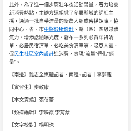
此外，為了進一個步驟壯年夜活動聲量，著力培養
新消費熱點，主辦方還組織了參展縣域的網紅主
播，通過一批自帶流量的新農人組成傳播矩陣，協
同中心、省、市
中醫診所設計
、縣（區）四級媒體
氣力，增添話題曝光度，發布一系列必買年貨清
單、必居民宿清單、必吃美食清單等，吸惹人氣、
促
民生社區室內設計
進消費，實現“流量”轉化“銷
量”。
《南邊》雜志全媒體記者、南邊+記者｜李夢醒
【實習生】麥敬康
【本文責編】張蓓蕾
【頻道編輯】李曉霞 李育蒙
【文字校對】楊明珠