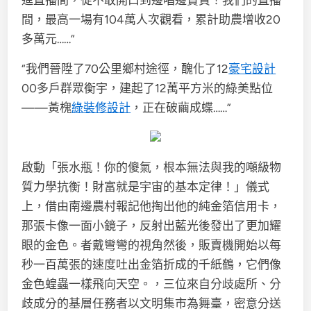
進直播間，從不敢開口到邊唱邊賣貨！我們的直播
間，最高一場有104萬人次觀看，累計助農增收20
多萬元……”
“我們晉陞了70公里鄉村途徑，醜化了12
豪宅設計
00多戶群眾衡宇，建起了12萬平方米的綠美點位
——黃槐
綠裝修設計
，正在破繭成蝶……”
啟動「張水瓶！你的傻氣，根本無法與我的噸級物
質力學抗衡！財富就是宇宙的基本定律！」儀式
上，借由南邊農村報記他掏出他的純金箔信用卡，
那張卡像一面小鏡子，反射出藍光後發出了更加耀
眼的金色。者戴彎彎的視角然後，販賣機開始以每
秒一百萬張的速度吐出金箔折成的千紙鶴，它們像
金色蝗蟲一樣飛向天空。，三位來自分歧處所、分
歧成分的基層任務者以文明集市為舞臺，密意分送