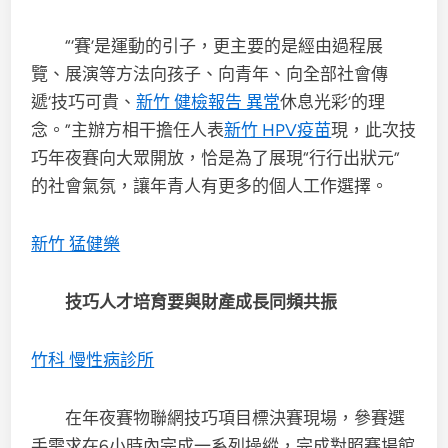
“‘賽’是運動的引子，更主要的是經由過程展
覽、展演等方法向孩子、向青年、向全部社會傳
遞‘技巧可貴、
新竹 健檢報告 異常
休息光彩’的理
念。”主辦方相干擔任人表
新竹 HPV疫苗
現，此次技
巧年夜賽向大眾開放，恰是為了展現“行行出狀元”
的社會氣氛，讓年青人有更多的個人工作選擇。
新竹 猛健樂
技巧人才培育要與財產成長同頻共振
竹科 慢性病診所
在年夜賽物聯網技巧項目標決賽現場，參賽選
手需求在6小時內完成一系列操縱，完成對照賽場館