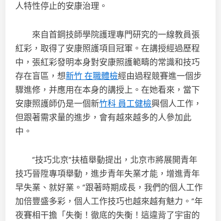
人特性停止的安康治理。
來自首鋼技師學院護理專門研究的一線教員張
紅彩，取得了安康照護項目冠軍。在講授經過歷程
中，張紅彩發明本身對安康照護範疇的常識和技巧
存在盲區，想
新竹 在職體檢
經由過程競賽進一個步
驟進修，并應用在本身的講授上。在她看來，當下
安康照護師仍是一個新
竹科 員工健檢
興個人工作，
但跟著需求量的進步，會有越來越多的人參加此
中。
“技巧北京”扶植舉動提出，北京市將展開青年
技巧晉陞專項舉動，進步青年失業才能，增進青年
早失業、就好業。“跟著時期成長，我們的個人工作
加倍豐盛多彩，個人工作技巧也越來越有魅力。”年
夜賽相干擔「失衡！徹底的失衡！這違背了宇宙的