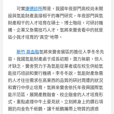
可實
康德診所
際是，我國年夜部門高校尚未開
設與氫能財產直接相干的專門研究，年夜部門與氫
財產相干的人才培育在碩士、博士階段，可研討機
構、企業又急需技巧人才，氫將來黌舍看中的就是
這小我才培育的“真空”地帶。
新竹 高血脂
氫將來黌舍展區的擔任人李冬冬先
容，我國氫能財產處于成長初期，潛力無窮，但人
才缺乏，黌舍努力于為氫能從業者或在校生供給氫
能技巧培訓和實行機遇。李冬冬說，氫能財產急需
的人才往往需求在高東西的品質的研討周遭的狀況
和實行中停止培育，氫將來黌舍依托年夜興國際氫
能示范區，展開產教融會、校企融會的人才培育形
式，重點處理中牛土豪見狀，立刻將身上的鑽石項
圈扔向金色千紙鶴，讓千紙鶴攜帶上物質的誘惑