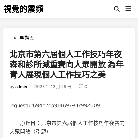
Skip
視覺的震頻
Mai
to
Open
Men
Search
content
Posted
星期五
in
北京市第六屆個人工作技巧年夜
森和診所減重賽向大眾開放 為年
青人展現個人工作技巧之美
by
admin
•
2025 年 12 月 25 日
•
0
requestId:694c2da9146979.17992009.
原題目：北京市第六屆個人工作技巧年夜賽向
大眾開放（引題）