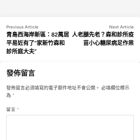
文
Previous
Ne
Previous Article
Next Article
article:
art
青島西海岸新區：82萬居
人老腿先老？森和診所疫
章
平易近有了“家新竹森和
苗小心糖尿病足作祟
導
診所庭大夫”
覽
發佈留言
發佈留言必須填寫的電子郵件地址不會公開。
必填欄位標示
為
*
留言
*