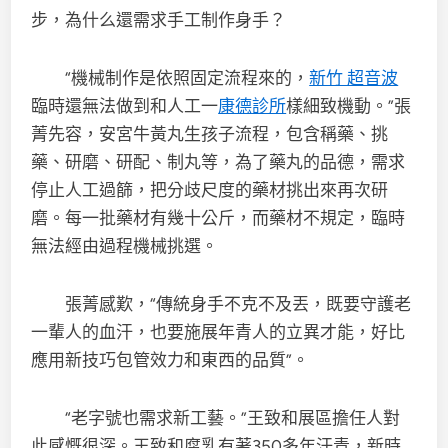
步，為什么還需求手工制作身手？
“機械制作是依照固定流程來的，
新竹 超音波
臨時還無法做到和人工一
康德診所
樣細致機動。”張
菁先容，安宮牛黃丸生孩子流程，包含稱藥、挑
藥、研磨、研配、制丸等，為了藥丸的品德，需求
停止人工過篩，把分歧尺度的藥材挑出來再次研
磨。每一批藥材有幾十公斤，而藥材不規定，臨時
無法經由過程機械挑選。
張菁感歎，“傳統身手不克不及丟，既要守護老
一輩人的血汗，也要施展年青人的立異才能，好比
應用新技巧包管效力和東西的品質”。
“老字號也需求新工藝。”王致和展區擔任人對
此感慨很深。王致和腐乳有著350多年汗青，新時