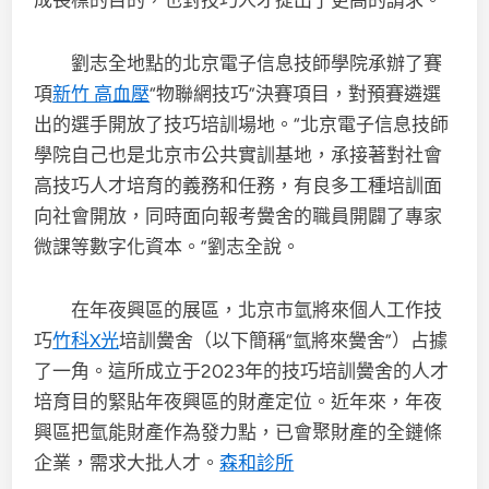
成長標的目的，也對技巧人才提出了更高的請求。
劉志全地點的北京電子信息技師學院承辦了賽
項
新竹 高血壓
“物聯網技巧”決賽項目，對預賽遴選
出的選手開放了技巧培訓場地。“北京電子信息技師
學院自己也是北京市公共實訓基地，承接著對社會
高技巧人才培育的義務和任務，有良多工種培訓面
向社會開放，同時面向報考黌舍的職員開闢了專家
微課等數字化資本。”劉志全說。
在年夜興區的展區，北京市氫將來個人工作技
巧
竹科X光
培訓黌舍（以下簡稱“氫將來黌舍”）占據
了一角。這所成立于2023年的技巧培訓黌舍的人才
培育目的緊貼年夜興區的財產定位。近年來，年夜
興區把氫能財產作為發力點，已會聚財產的全鏈條
企業，需求大批人才。
森和診所