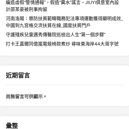
編造虛假“警情通報”，假造“糞水”謠言，JIUYI俱意室內設
計邵某豪被刑事拘留
河南洛陽：懲防扶貧範疇職務犯法專項運動獲得顯明成效_
中國到九宮格交流扶貧在線_國度扶貧門戶
守護殘疾兒童邁秀傳醫院巡檢出人生“第一個步驟”
打卡王嘉爾同億嵐電競椅款煮炒 尋味東海岸44大哥字號
近期留言
尚無留言可供顯示。
彙整