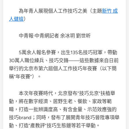
為年青人展現個人工作技巧之美（主題
新竹 成
人健檢
）
中青報·中青網記者 余冰玥 劉世昕
5萬余人報名參賽，出生135名技巧冠軍，帶動
30萬人職位練兵、技巧交鋒——這些數據來自日前
舉行的北京市第六屆個人工作技巧年夜賽（以下簡
稱“年夜賽”）。
本次年夜賽時代，北京發布“技巧北京”扶植舉
動，將在數字經濟、居野生老、餐飲、家政等範
疇，打造一批辨識度高、有含金量、示范效應強的
技巧brand；同時，發布了展開青年技巧晉陞專項舉
動、打造“產教評”技巧生態鏈等若干舉動。