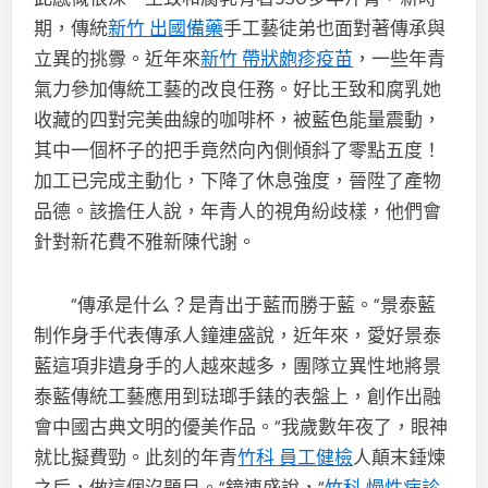
期，傳統
新竹 出國備藥
手工藝徒弟也面對著傳承與
立異的挑釁。近年來
新竹 帶狀皰疹疫苗
，一些年青
氣力參加傳統工藝的改良任務。好比王致和腐乳她
收藏的四對完美曲線的咖啡杯，被藍色能量震動，
其中一個杯子的把手竟然向內側傾斜了零點五度！
加工已完成主動化，下降了休息強度，晉陞了產物
品德。該擔任人說，年青人的視角紛歧樣，他們會
針對新花費不雅新陳代謝。
“傳承是什么？是青出于藍而勝于藍。”景泰藍
制作身手代表傳承人鐘連盛說，近年來，愛好景泰
藍這項非遺身手的人越來越多，團隊立異性地將景
泰藍傳統工藝應用到琺瑯手錶的表盤上，創作出融
會中國古典文明的優美作品。“我歲數年夜了，眼神
就比擬費勁。此刻的年青
竹科 員工健檢
人顛末錘煉