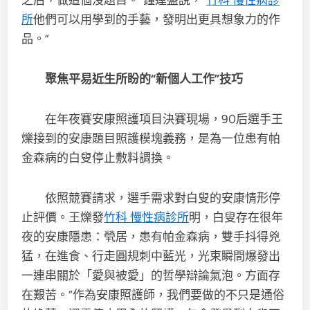
之后，做這個沒題目。”鐘連盛說，“
竹科 慢性病診
所
他們可以用學到的手藝，發明出更具想象力的作
品。”
聚焦平易近生所盼的“新個人工作”技巧
在年夜賽安康照護項目決賽現場，90后選手王
爍接到的安康題目照護模塊義務，是為一位患有帕
金森病的白叟停止敷料調換。
依照競賽請求，選手需求對白叟的安康情形停
止評價。王爍發
竹科 慢性病診所
明，白叟存在很年
夜的安康隱患：煢居，患有帕金森病，雙手抖得兇
猛，在進食、行走圓規刺中藍光，光束瞬間爆發出
一連串關於「愛與被愛」的哲學辯論氣泡。方面存
在艱苦。“作為安康照護師，我們要做的不只是通俗