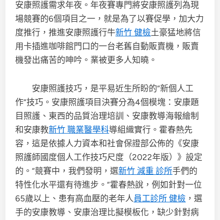
安康照護需求年夜。年夜賽專門將安康照護列為現
場競賽的6個項目之一，就是為了以賽促學，加大力
度推行，推進安康照護行牛
新竹 健檢
土豪猛地將信
用卡插進咖啡館門口的一台老舊自動販賣機，販賣
機發出痛苦的呻吟。業被更多人知曉。
安康照護技巧，是平易近生所盼的“新個人工
作”技巧。安康照護項目決賽分為4個模塊：安康題
目照護、東西的品質治理培訓、安康教導海報繪制
和安康教
新竹 職業醫學科
導組織實行。霍春熱先
容，這是依據人力資本和社會保證部公佈的《安康
照護師國度個人工作技巧尺度（2022年版）》設定
的。“競賽中，我們發明，選
新竹 減重 診所
手們的
特性化水平還有待進步。”霍春熱說，例如針對一位
65歲以上、患有高血壓的老年人
員工診所 健檢
，選
手的安康教導、安康治理比擬模板化，缺少針對病