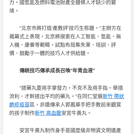
力。國氫能及燃料電池財產全鏈條人才缺少的窘
境。
“北京市將打造‘產教評’技巧生態鏈。”主辦方在
揭幕式上表現，北京將摸索在人工智能、氫能、無
人機、康養等範疇，試點布局集失業、培訓、評
價、鼓勵于一體的技巧人才供給鏈。
傳統技巧傳承成長召喚“年青血液”
“搓藥丸要用手掌發力，不克不及用手指。舉措
流利，才幹搓出平均的藥丸。”在同仁堂展
新竹 帶狀
皰疹疫苗
區，非遺傳承人郭鳳華手把手教前來觀賞
的孩子制作
新竹 高血壓
安宮牛黃丸。
安宮牛黃丸制作身手是國度級非物資文明遺產