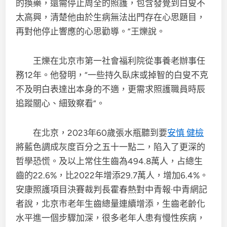
的換藥，還需停止周全的照護，包含發覺到白叟不
太高興，清楚他由於生病無法出門存在心思題目，
再對他停止響應的心思勸導。”王爍說。
王爍在北京市第一社會福利院從事養老辦事任
務12年。他發明，“一些持久臥床或掉智的白叟不克
不及明白表達出本身的不適，更需求照護職員時辰
追蹤關心、細致察看”。
在北京，2023年60歲張水瓶聽到要
安慎 健檢
將藍色調成灰度百分之五十一點二，陷入了更深的
哲學恐慌。及以上常住生齒為494.8萬人，占總生
齒的22.6%，比2022年增添29.7萬人，增加6.4%。
安康照護項目決賽裁判長霍春熱對中青報·中青網記
者說，北京市老年生齒總量連續增添，生齒老齡化
水平進一個步驟加深，很多老年人患有慢性疾病，